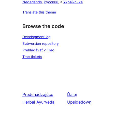
Nederlands
,
Русский
, a
Українська
.
Translate this theme
Browse the code
Development log
Subversion repository
Prehľadávať v Trac
Trac tickets
Predchádzajúce
Ďalej
Herbal Ayurveda
Upsidedown