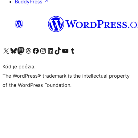
BuddyPress
↗
Navštívte náš účet na X (predtým Twitter)
Navštívte náš účet na platforme Bluesky
Navštívte náš účet na Mastodone
Navštívte náš účet na platforme Threads
Navštívte našu stránku na Facebooku
Navštívte náš účet Instagram
Navštívte náš účet LinkedIn
Navštívte náš účet na platforme TikTok
Navštívte náš kanál YouTube
Navštívte náš účet na platforme Tumblr
Kód je poézia.
The WordPress® trademark is the intellectual property
of the WordPress Foundation.