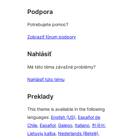
Podpora
Potrebujete pomoc?
Zobraziť fórum podpory
Nahlásiť
Má táto téma závažné problémy?
Nahlásiť túto tému
Preklady
This theme is available in the following
languages:
English (US)
,
Español de
Chile
,
Español
,
Galego
,
Italiano
,
한국어
,
Lietuvių kalba
,
Nederlands (België)
,