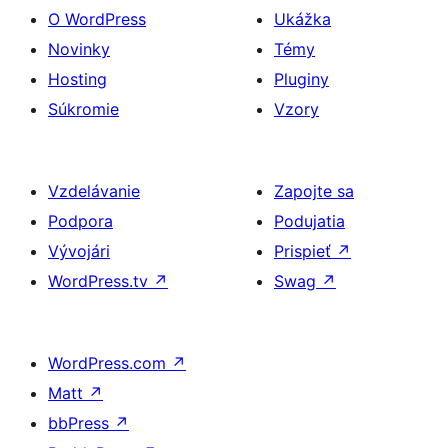
O WordPress
Ukážka
Novinky
Témy
Hosting
Pluginy
Súkromie
Vzory
Vzdelávanie
Zapojte sa
Podpora
Podujatia
Vývojári
Prispieť
↗
WordPress.tv
↗
Swag
↗
WordPress.com
↗
Matt
↗
bbPress
↗