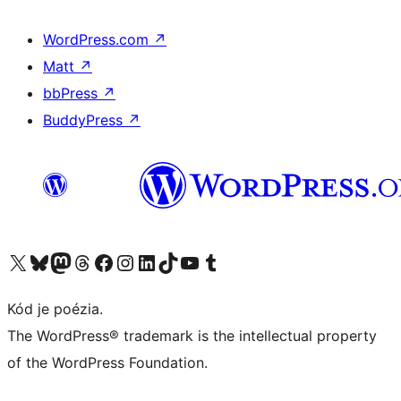
WordPress.com
↗
Matt
↗
bbPress
↗
BuddyPress
↗
Navštívte náš účet na X (predtým Twitter)
Navštívte náš účet na platforme Bluesky
Navštívte náš účet na Mastodone
Navštívte náš účet na platforme Threads
Navštívte našu stránku na Facebooku
Navštívte náš účet Instagram
Navštívte náš účet LinkedIn
Navštívte náš účet na platforme TikTok
Navštívte náš kanál YouTube
Navštívte náš účet na platforme Tumblr
Kód je poézia.
The WordPress® trademark is the intellectual property
of the WordPress Foundation.