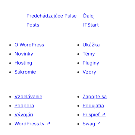
Predchádzajúce
Pulse
Ďalej
Posts
ITStart
O WordPress
Ukážka
Novinky
Témy
Hosting
Pluginy
Súkromie
Vzory
Vzdelávanie
Zapojte sa
Podpora
Podujatia
Vývojári
Prispieť
↗
WordPress.tv
↗
Swag
↗