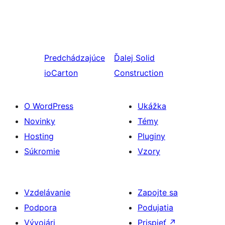
Predchádzajúce
Ďalej
Solid
ioCarton
Construction
O WordPress
Ukážka
Novinky
Témy
Hosting
Pluginy
Súkromie
Vzory
Vzdelávanie
Zapojte sa
Podpora
Podujatia
Vývojári
Prispieť
↗