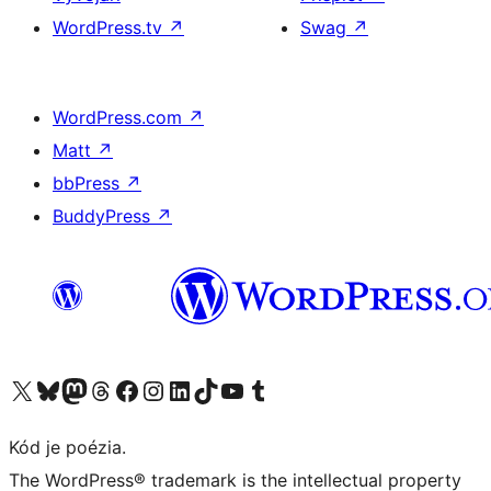
WordPress.tv
↗
Swag
↗
WordPress.com
↗
Matt
↗
bbPress
↗
BuddyPress
↗
Navštívte náš účet na X (predtým Twitter)
Navštívte náš účet na platforme Bluesky
Navštívte náš účet na Mastodone
Navštívte náš účet na platforme Threads
Navštívte našu stránku na Facebooku
Navštívte náš účet Instagram
Navštívte náš účet LinkedIn
Navštívte náš účet na platforme TikTok
Navštívte náš kanál YouTube
Navštívte náš účet na platforme Tumblr
Kód je poézia.
The WordPress® trademark is the intellectual property