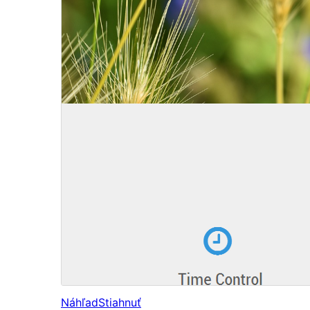
Náhľad
Stiahnuť