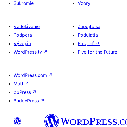
Súkromie
Vzory
Vzdelávanie
Zapojte sa
Podpora
Podujatia
Vývojári
Prispieť
↗
WordPress.tv
↗
Five for the Future
WordPress.com
↗
Matt
↗
bbPress
↗
BuddyPress
↗