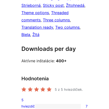
Strieborná
, 
Sticky post
, 
Žltohnedá
, 
Theme options
, 
Threaded
comments
, 
Three columns
, 
Translation ready
, 
Two columns
, 
Biela
, 
Žltá
Downloads per day
Aktívne inštalácie:
400+
Hodnotenia
5
z 5 hviezdičiek.
5
hviezdič
7
7