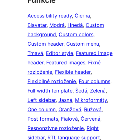
Funkcie
Accessibility ready
, 
Čierna
, 
Blavatar
, 
Modrá
, 
Hnedá
, 
Custom
background
, 
Custom colors
, 
Custom header
, 
Custom menu
, 
Tmavá
, 
Editor style
, 
Featured image
header
, 
Featured images
, 
Fixné
rozloženie
, 
Flexible header
, 
Flexibilné rozloženie
, 
Four columns
, 
Full width template
, 
Šedá
, 
Zelená
, 
Left sidebar
, 
Jasná
, 
Mikroformáty
, 
One column
, 
Oranžová
, 
Ružová
, 
Post formats
, 
Fialová
, 
Červená
, 
Responzívne rozloženie
, 
Right
sidebar
, 
RTL language support
, 