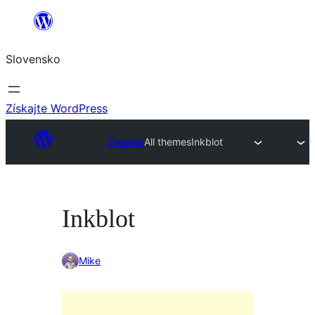
Prejsť
na
Slovensko
obsah
Získajte WordPress
Themes
All themes
Inkblot
Inkblot
Mike