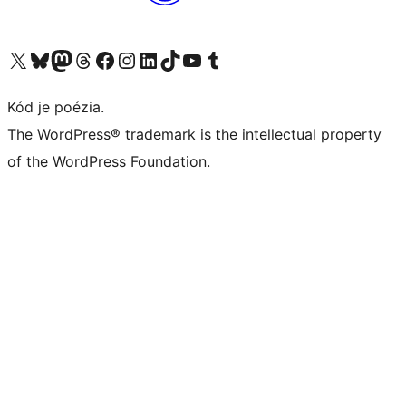
Navštívte náš účet na X (predtým Twitter)
Navštívte náš účet na platforme Bluesky
Navštívte náš účet na Mastodone
Navštívte náš účet na platforme Threads
Navštívte našu stránku na Facebooku
Navštívte náš účet Instagram
Navštívte náš účet LinkedIn
Navštívte náš účet na platforme TikTok
Navštívte náš kanál YouTube
Navštívte náš účet na platforme Tumblr
Kód je poézia.
The WordPress® trademark is the intellectual property
of the WordPress Foundation.