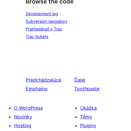
Browse the code
Development log
Subversion repository
Prehľadávať v Trac
Trac tickets
Predchádzajúce
Ďalej
Emphaino
Toothpaste
O WordPress
Ukážka
Novinky
Témy
Hosting
Pluginy