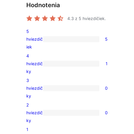
Hodnotenia
4.3
z 5 hviezdičiek.
5
hviezdič
5
5
iek
recenzií
4
s
hviezdič
1
5-
1
ky
hviezdičkovým
recenzia
3
hodnotením
s
hviezdič
0
4-
0
ky
hviezdičkovým
recenzií
2
hodnotením
s
hviezdič
0
3-
0
ky
hviezdičkovým
recenzií
1
hodnotením
s