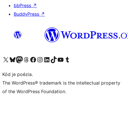
bbPress
↗
BuddyPress
↗
Navštívte náš účet na X (predtým Twitter)
Navštívte náš účet na platforme Bluesky
Navštívte náš účet na Mastodone
Navštívte náš účet na platforme Threads
Navštívte našu stránku na Facebooku
Navštívte náš účet Instagram
Navštívte náš účet LinkedIn
Navštívte náš účet na platforme TikTok
Navštívte náš kanál YouTube
Navštívte náš účet na platforme Tumblr
Kód je poézia.
The WordPress® trademark is the intellectual property
of the WordPress Foundation.