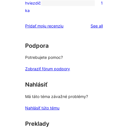
hviezdič
1
2-
1
ka
hviezdičkovým
recenzia
hodnotením
s
reviews
Pridať moju recenziu
See all
1-
hviezdičkovým
hodnotením
Podpora
Potrebujete pomoc?
Zobraziť fórum podpory
Nahlásiť
Má táto téma závažné problémy?
Nahlásiť túto tému
Preklady