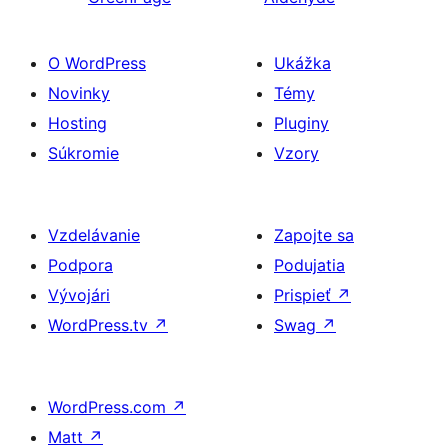
O WordPress
Ukážka
Novinky
Témy
Hosting
Pluginy
Súkromie
Vzory
Vzdelávanie
Zapojte sa
Podpora
Podujatia
Vývojári
Prispieť
↗
WordPress.tv
↗
Swag
↗
WordPress.com
↗
Matt
↗