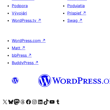
Podpora
Podujatia
Vývojári
Prispieť
↗
WordPress.tv
↗
Swag
↗
WordPress.com
↗
Matt
↗
bbPress
↗
BuddyPress
↗
Navštívte náš účet na X (predtým Twitter)
Navštívte náš účet na platforme Bluesky
Navštívte náš účet na Mastodone
Navštívte náš účet na platforme Threads
Navštívte našu stránku na Facebooku
Navštívte náš účet Instagram
Navštívte náš účet LinkedIn
Navštívte náš účet na platforme TikTok
Navštívte náš kanál YouTube
Navštívte náš účet na platforme Tumblr