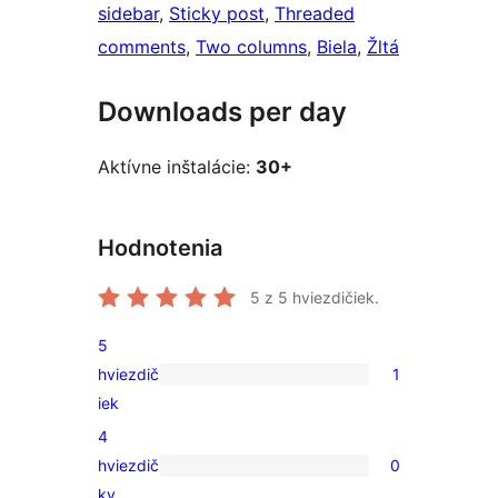
sidebar
, 
Sticky post
, 
Threaded
comments
, 
Two columns
, 
Biela
, 
Žltá
Downloads per day
Aktívne inštalácie:
30+
Hodnotenia
5
z 5 hviezdičiek.
5
hviezdič
1
1
iek
recenzia
4
s
hviezdič
0
5-
0
ky