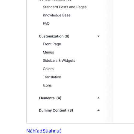
Náhľad
Stiahnuť