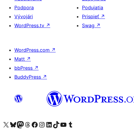
Podpora
Podujatia
Vývojári
Prispieť
↗
WordPress.tv
↗
Swag
↗
WordPress.com
↗
Matt
↗
bbPress
↗
BuddyPress
↗
Navštívte náš účet na X (predtým Twitter)
Navštívte náš účet na platforme Bluesky
Navštívte náš účet na Mastodone
Navštívte náš účet na platforme Threads
Navštívte našu stránku na Facebooku
Navštívte náš účet Instagram
Navštívte náš účet LinkedIn
Navštívte náš účet na platforme TikTok
Navštívte náš kanál YouTube
Navštívte náš účet na platforme Tumblr