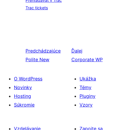
Prehľadávať v Trac
Trac tickets
Predchádzajúce
Ďalej
Polite New
Corporate WP
O WordPress
Ukážka
Novinky
Témy
Hosting
Pluginy
Súkromie
Vzory
Vzdelávanie
Zapojte sa