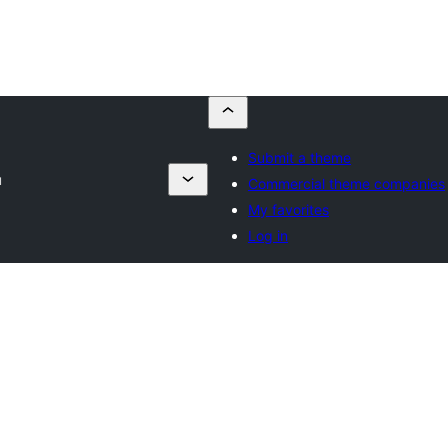
Submit a theme
u
Commercial theme companies
My favorites
Log in