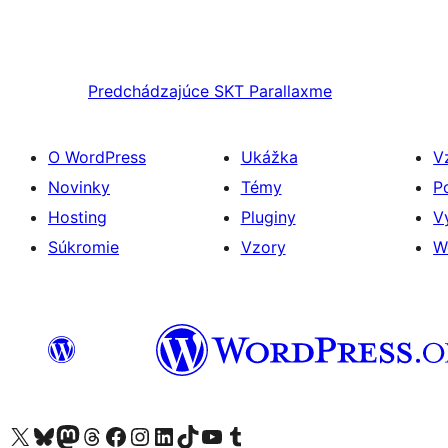
Predchádzajúce
SKT Parallaxme
O WordPress
Ukážka
V
Novinky
Témy
P
Hosting
Pluginy
V
Súkromie
Vzory
W
Navštívte náš účet na X (predtým Twitter)
Navštívte náš účet na platforme Bluesky
Navštívte náš účet na Mastodone
Navštívte náš účet na platforme Threads
Navštívte našu stránku na Facebooku
Navštívte náš účet Instagram
Navštívte náš účet LinkedIn
Navštívte náš účet na platforme TikTok
Navštívte náš kanál YouTube
Navštívte náš účet na platforme Tumblr