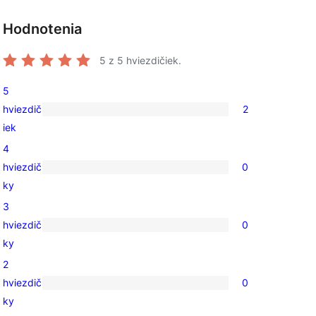
Hodnotenia
5
z 5 hviezdičiek.
5
hviezdič
2
2
iek
recenzie
4
s
hviezdič
0
5-
0
ky
hviezdičkovým
recenzií
3
hodnotením
s
hviezdič
0
4-
0
ky
hviezdičkovým
recenzií
2
hodnotením
s
hviezdič
0
3-
0
ky
hviezdičkovým
recenzií