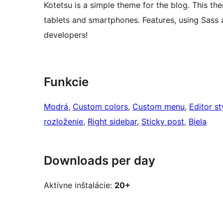
Kotetsu is a simple theme for the blog. This t
tablets and smartphones. Features, using Sass a
developers!
Funkcie
Modrá
, 
Custom colors
, 
Custom menu
, 
Editor st
rozloženie
, 
Right sidebar
, 
Sticky post
, 
Biela
Downloads per day
Aktívne inštalácie:
20+