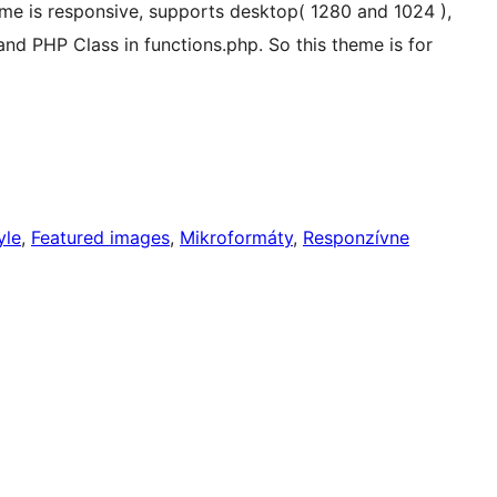
heme is responsive, supports desktop( 1280 and 1024 ),
nd PHP Class in functions.php. So this theme is for
yle
, 
Featured images
, 
Mikroformáty
, 
Responzívne