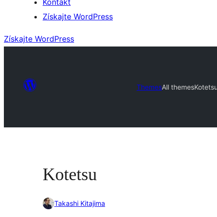
Kontakt
Získajte WordPress
Získajte WordPress
Themes
All themes
Kotets
Kotetsu
Takashi Kitajima