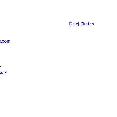
Ďalej
Sketch
s.com
↗
ss
↗