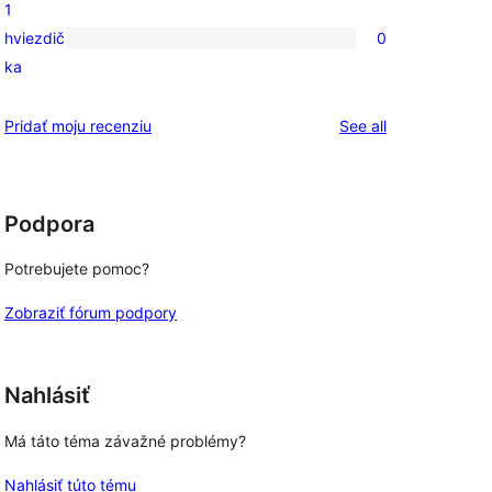
1
hodnotením
s
hviezdič
0
2-
0
ka
hviezdičkovým
recenzií
hodnotením
s
reviews
Pridať moju recenziu
See all
1-
hviezdičkovým
hodnotením
Podpora
Potrebujete pomoc?
Zobraziť fórum podpory
Nahlásiť
Má táto téma závažné problémy?
Nahlásiť túto tému