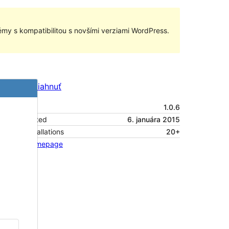
my s kompatibilitou s novšími verziami WordPress.
Náhľad
Stiahnuť
Verzia
1.0.6
Last updated
6. januára 2015
Active installations
20+
Theme homepage