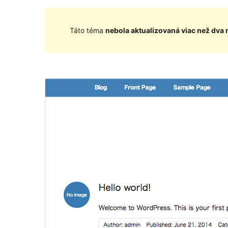
Táto téma
nebola aktualizovaná viac než dva 