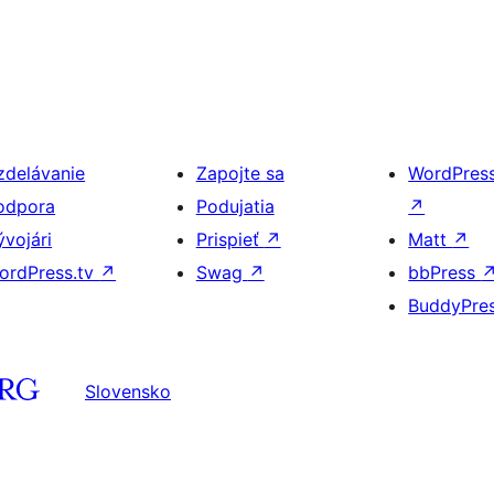
zdelávanie
Zapojte sa
WordPres
odpora
Podujatia
↗
ývojári
Prispieť
↗
Matt
↗
ordPress.tv
↗
Swag
↗
bbPress
BuddyPre
Slovensko