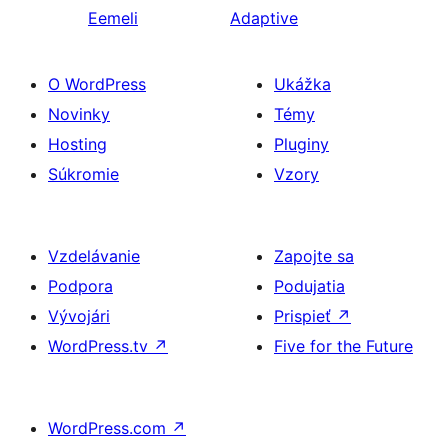
Eemeli
Adaptive
O WordPress
Ukážka
Novinky
Témy
Hosting
Pluginy
Súkromie
Vzory
Vzdelávanie
Zapojte sa
Podpora
Podujatia
Vývojári
Prispieť
↗
WordPress.tv
↗
Five for the Future
WordPress.com
↗