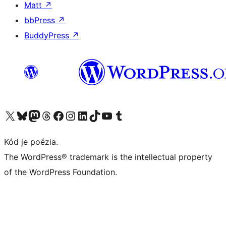
Matt
↗
bbPress
↗
BuddyPress
↗
Navštívte náš účet na X (predtým Twitter)
Navštívte náš účet na platforme Bluesky
Navštívte náš účet na Mastodone
Navštívte náš účet na platforme Threads
Navštívte našu stránku na Facebooku
Navštívte náš účet Instagram
Navštívte náš účet LinkedIn
Navštívte náš účet na platforme TikTok
Navštívte náš kanál YouTube
Navštívte náš účet na platforme Tumblr
Kód je poézia.
The WordPress® trademark is the intellectual property
of the WordPress Foundation.