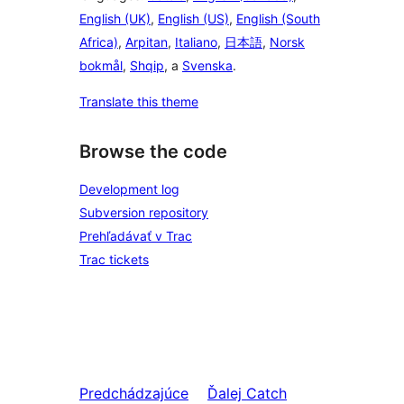
English (UK)
,
English (US)
,
English (South
Africa)
,
Arpitan
,
Italiano
,
日本語
,
Norsk
bokmål
,
Shqip
, a
Svenska
.
Translate this theme
Browse the code
Development log
Subversion repository
Prehľadávať v Trac
Trac tickets
Predchádzajúce
Ďalej
Catch