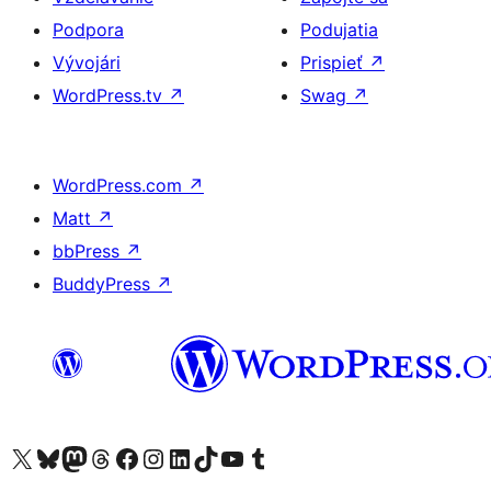
Podpora
Podujatia
Vývojári
Prispieť
↗
WordPress.tv
↗
Swag
↗
WordPress.com
↗
Matt
↗
bbPress
↗
BuddyPress
↗
Navštívte náš účet na X (predtým Twitter)
Navštívte náš účet na platforme Bluesky
Navštívte náš účet na Mastodone
Navštívte náš účet na platforme Threads
Navštívte našu stránku na Facebooku
Navštívte náš účet Instagram
Navštívte náš účet LinkedIn
Navštívte náš účet na platforme TikTok
Navštívte náš kanál YouTube
Navštívte náš účet na platforme Tumblr