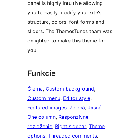
panel is highly intuitive allowing
you to easily modify your site’s
structure, colors, font forms and
sliders. The ThemesTunes team was
delighted to make this theme for
you!
Funkcie
Čierna
, 
Custom background
, 
Custom menu
, 
Editor style
, 
Featured images
, 
Zelená
, 
Jasná
, 
One column
, 
Responzívne
rozloženie
, 
Right sidebar
, 
Theme
options
, 
Threaded comments
, 