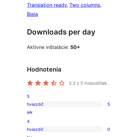
Translation ready
, 
Two columns
, 
Biela
Downloads per day
Aktívne inštalácie:
50+
Hodnotenia
3.3
z 5 hviezdičiek.
5
hviezdič
5
5
iek
recenzií
4
s
hviezdič
0
5-
0