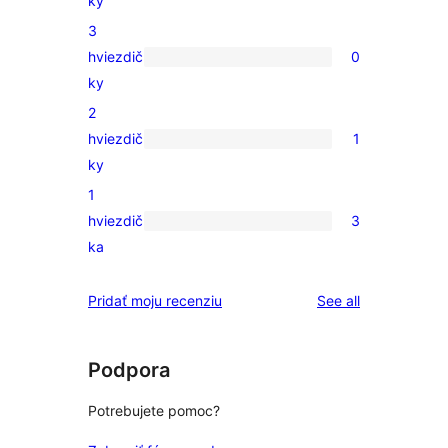
ky
hviezdičkovým
recenzií
3
hodnotením
s
hviezdič
0
4-
0
ky
hviezdičkovým
recenzií
2
hodnotením
s
hviezdič
1
3-
1
ky
hviezdičkovým
recenzia
1
hodnotením
s
hviezdič
3
2-
3
ka
hviezdičkovým
recenzie
hodnotením
s
reviews
Pridať moju recenziu
See all
1-
hviezdičkovým
hodnotením
Podpora
Potrebujete pomoc?