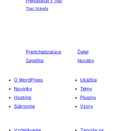
Prehľadávať v Trac
Trac tickets
Predchádzajúce
Ďalej
Satellite
Nordby
O WordPress
Ukážka
Novinky
Témy
Hosting
Pluginy
Súkromie
Vzory
Vzdelávanie
Zapojte sa