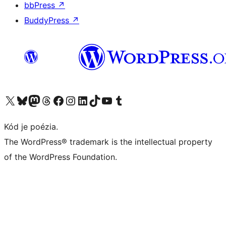
bbPress
↗
BuddyPress
↗
Navštívte náš účet na X (predtým Twitter)
Navštívte náš účet na platforme Bluesky
Navštívte náš účet na Mastodone
Navštívte náš účet na platforme Threads
Navštívte našu stránku na Facebooku
Navštívte náš účet Instagram
Navštívte náš účet LinkedIn
Navštívte náš účet na platforme TikTok
Navštívte náš kanál YouTube
Navštívte náš účet na platforme Tumblr
Kód je poézia.
The WordPress® trademark is the intellectual property
of the WordPress Foundation.