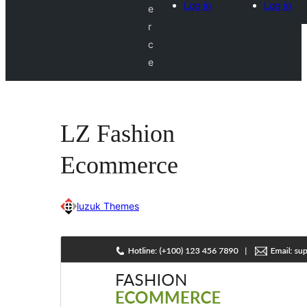
Log in
Log in
e
r
c
e
LZ Fashion
Ecommerce
luzuk Themes