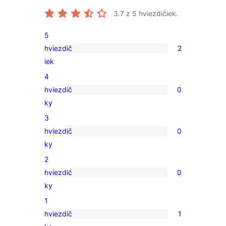
3.7
z 5 hviezdičiek.
5
hviezdič
2
2
iek
recenzie
4
s
hviezdič
0
5-
0
ky
hviezdičkovým
recenzií
3
hodnotením
s
hviezdič
0
4-
0
ky
hviezdičkovým
recenzií
2
hodnotením
s
hviezdič
0
3-
0
ky
hviezdičkovým
recenzií
1
hodnotením
s
hviezdič
1
2-
1