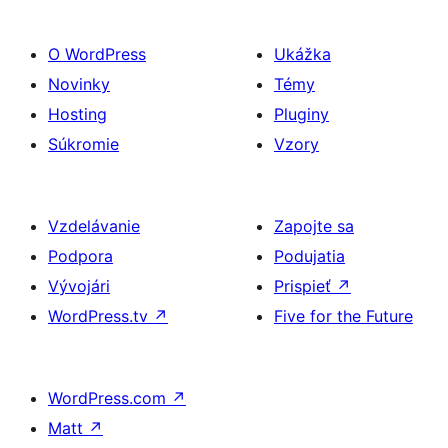
O WordPress
Ukážka
Novinky
Témy
Hosting
Pluginy
Súkromie
Vzory
Vzdelávanie
Zapojte sa
Podpora
Podujatia
Vývojári
Prispieť
↗
WordPress.tv
↗
Five for the Future
WordPress.com
↗
Matt
↗