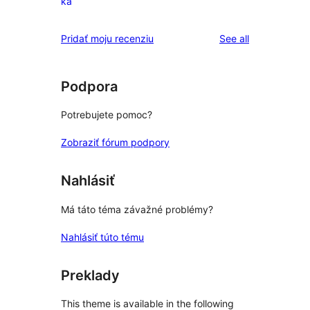
ka
hviezdičkovým
recenzia
hodnotením
s
reviews
Pridať moju recenziu
See all
1-
hviezdičkovým
hodnotením
Podpora
Potrebujete pomoc?
Zobraziť fórum podpory
Nahlásiť
Má táto téma závažné problémy?
Nahlásiť túto tému
Preklady
This theme is available in the following