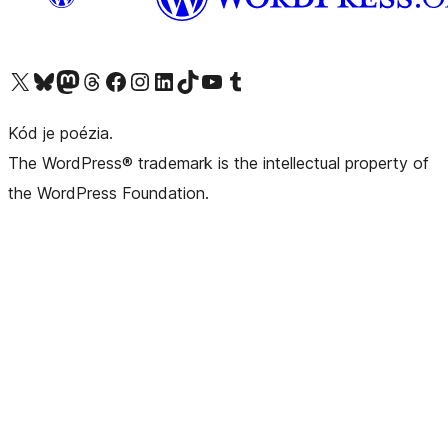
Navštívte náš účet na X (predtým Twitter)
Navštívte náš účet na platforme Bluesky
Navštívte náš účet na Mastodone
Navštívte náš účet na platforme Threads
Navštívte našu stránku na Facebooku
Navštívte náš účet Instagram
Navštívte náš účet LinkedIn
Navštívte náš účet na platforme TikTok
Navštívte náš kanál YouTube
Navštívte náš účet na platforme Tumblr
Kód je poézia.
The WordPress® trademark is the intellectual property of
the WordPress Foundation.