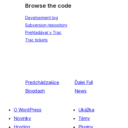
Browse the code
Development log
Subversion repository
Prehľadávať v Trac
Trac tickets
Predchádzajúce
Ďalej
Full
Blogdash
News
O WordPress
Ukážka
Novinky
Témy
Hosting
Pluginy