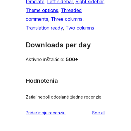
template
, 
Left sidebar
, 
Right sidebar
, 
Theme options
, 
Threaded
comments
, 
Three columns
, 
Translation ready
, 
Two columns
Downloads per day
Aktívne inštalácie:
500+
Hodnotenia
Zatiaľ neboli odoslané žiadne recenzie.
reviews
Pridať moju recenziu
See all