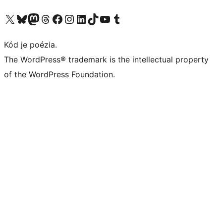
Navštívte náš účet na X (predtým Twitter)
Navštívte náš účet na platforme Bluesky
Navštívte náš účet na Mastodone
Navštívte náš účet na platforme Threads
Navštívte našu stránku na Facebooku
Navštívte náš účet Instagram
Navštívte náš účet LinkedIn
Navštívte náš účet na platforme TikTok
Navštívte náš kanál YouTube
Navštívte náš účet na platforme Tumblr
Kód je poézia.
The WordPress® trademark is the intellectual property
of the WordPress Foundation.