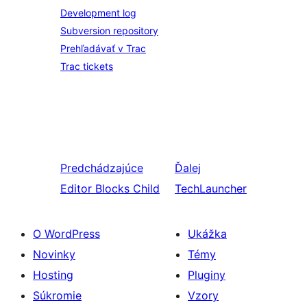
Development log
Subversion repository
Prehľadávať v Trac
Trac tickets
Predchádzajúce
Ďalej
Editor Blocks Child
TechLauncher
O WordPress
Ukážka
Novinky
Témy
Hosting
Pluginy
Súkromie
Vzory