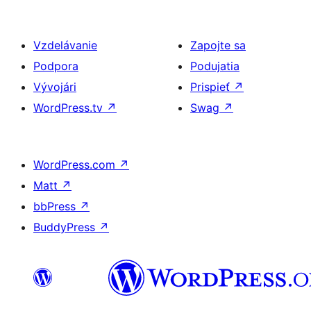
Vzdelávanie
Zapojte sa
Podpora
Podujatia
Vývojári
Prispieť
↗
WordPress.tv
↗
Swag
↗
WordPress.com
↗
Matt
↗
bbPress
↗
BuddyPress
↗