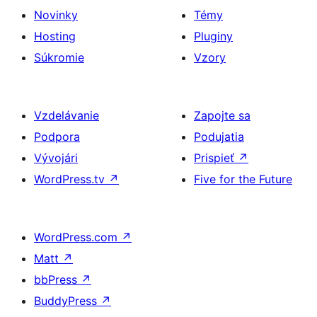
Novinky
Témy
Hosting
Pluginy
Súkromie
Vzory
Vzdelávanie
Zapojte sa
Podpora
Podujatia
Vývojári
Prispieť
↗
WordPress.tv
↗
Five for the Future
WordPress.com
↗
Matt
↗
bbPress
↗
BuddyPress
↗