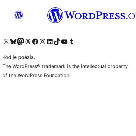
Navštívte náš účet na X (predtým Twitter)
Navštívte náš účet na platforme Bluesky
Navštívte náš účet na Mastodone
Navštívte náš účet na platforme Threads
Navštívte našu stránku na Facebooku
Navštívte náš účet Instagram
Navštívte náš účet LinkedIn
Navštívte náš účet na platforme TikTok
Navštívte náš kanál YouTube
Navštívte náš účet na platforme Tumblr
Kód je poézia.
The WordPress® trademark is the intellectual property
of the WordPress Foundation.