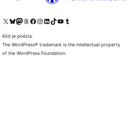
Navštívte náš účet na X (predtým Twitter)
Navštívte náš účet na platforme Bluesky
Navštívte náš účet na Mastodone
Navštívte náš účet na platforme Threads
Navštívte našu stránku na Facebooku
Navštívte náš účet Instagram
Navštívte náš účet LinkedIn
Navštívte náš účet na platforme TikTok
Navštívte náš kanál YouTube
Navštívte náš účet na platforme Tumblr
Kód je poézia.
The WordPress® trademark is the intellectual property
of the WordPress Foundation.