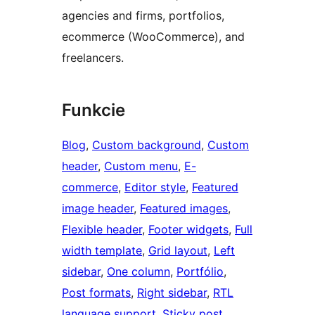
agencies and firms, portfolios,
ecommerce (WooCommerce), and
freelancers.
Funkcie
Blog
, 
Custom background
, 
Custom
header
, 
Custom menu
, 
E-
commerce
, 
Editor style
, 
Featured
image header
, 
Featured images
, 
Flexible header
, 
Footer widgets
, 
Full
width template
, 
Grid layout
, 
Left
sidebar
, 
One column
, 
Portfólio
, 
Post formats
, 
Right sidebar
, 
RTL
language support
, 
Sticky post
, 