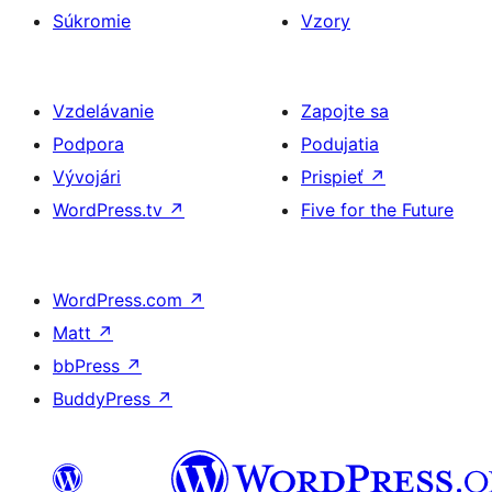
Súkromie
Vzory
Vzdelávanie
Zapojte sa
Podpora
Podujatia
Vývojári
Prispieť
↗
WordPress.tv
↗
Five for the Future
WordPress.com
↗
Matt
↗
bbPress
↗
BuddyPress
↗