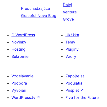
Ďalej
Predchádzajúce
Venture
Graceful Nova Blog
Grove
O WordPress
Ukážka
Novinky
Témy
Hosting
Pluginy
Súkromie
Vzory
Vzdelávanie
Zapojte sa
Podpora
Podujatia
Vývojári
Prispieť
↗
WordPress.tv
↗
Five for the Future