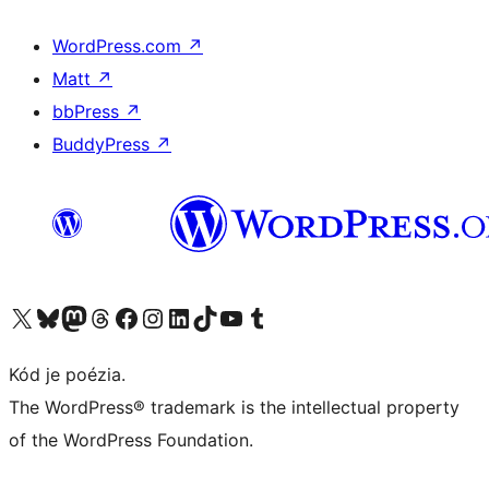
WordPress.com
↗
Matt
↗
bbPress
↗
BuddyPress
↗
Navštívte náš účet na X (predtým Twitter)
Navštívte náš účet na platforme Bluesky
Navštívte náš účet na Mastodone
Navštívte náš účet na platforme Threads
Navštívte našu stránku na Facebooku
Navštívte náš účet Instagram
Navštívte náš účet LinkedIn
Navštívte náš účet na platforme TikTok
Navštívte náš kanál YouTube
Navštívte náš účet na platforme Tumblr
Kód je poézia.
The WordPress® trademark is the intellectual property
of the WordPress Foundation.