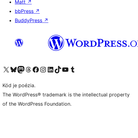
Matt
↗
bbPress
↗
BuddyPress
↗
Navštívte náš účet na X (predtým Twitter)
Navštívte náš účet na platforme Bluesky
Navštívte náš účet na Mastodone
Navštívte náš účet na platforme Threads
Navštívte našu stránku na Facebooku
Navštívte náš účet Instagram
Navštívte náš účet LinkedIn
Navštívte náš účet na platforme TikTok
Navštívte náš kanál YouTube
Navštívte náš účet na platforme Tumblr
Kód je poézia.
The WordPress® trademark is the intellectual property
of the WordPress Foundation.