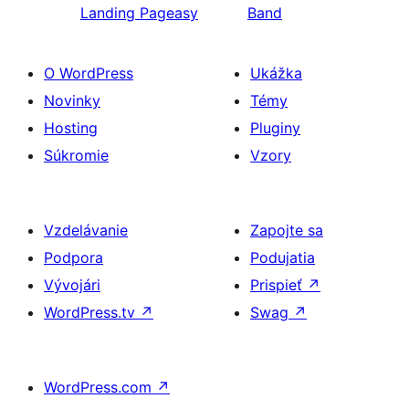
Landing Pageasy
Band
O WordPress
Ukážka
Novinky
Témy
Hosting
Pluginy
Súkromie
Vzory
Vzdelávanie
Zapojte sa
Podpora
Podujatia
Vývojári
Prispieť
↗
WordPress.tv
↗
Swag
↗
WordPress.com
↗