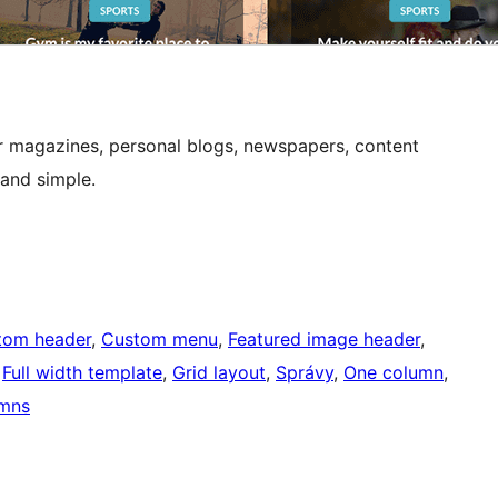
r magazines, personal blogs, newspapers, content
 and simple.
tom header
, 
Custom menu
, 
Featured image header
, 
 
Full width template
, 
Grid layout
, 
Správy
, 
One column
, 
mns