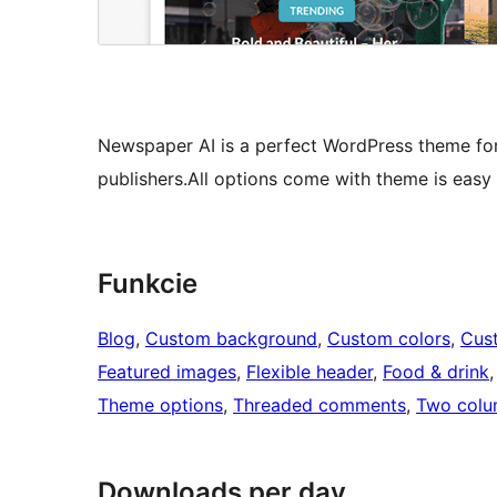
Newspaper AI is a perfect WordPress theme fo
publishers.All options come with theme is easy
Funkcie
Blog
, 
Custom background
, 
Custom colors
, 
Cus
Featured images
, 
Flexible header
, 
Food & drink
,
Theme options
, 
Threaded comments
, 
Two colu
Downloads per day