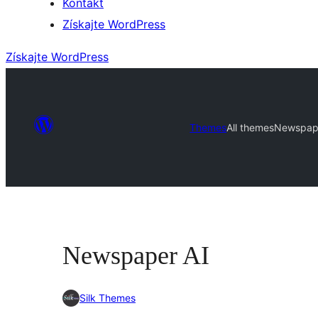
Kontakt
Získajte WordPress
Získajte WordPress
Themes
All themes
Newspap
Newspaper AI
Silk Themes