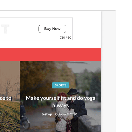
Náhľad
Stiahnuť
Táto téma je odvodená od
Newspaperss
.
Verzia
1.0.33
Last updated
17. mája 2026
Active installations
40+
WordPress version
4.7
PHP version
5.6