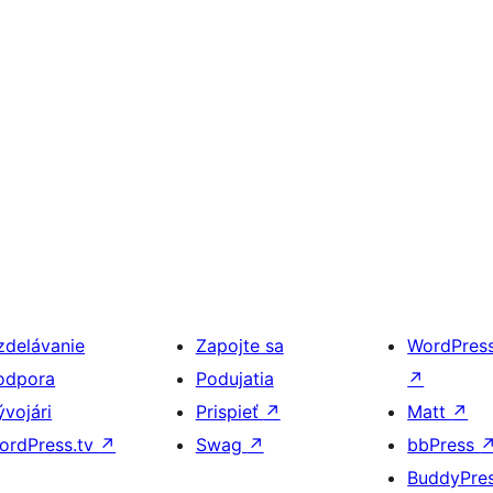
zdelávanie
Zapojte sa
WordPres
odpora
Podujatia
↗
ývojári
Prispieť
↗
Matt
↗
ordPress.tv
↗
Swag
↗
bbPress
BuddyPre