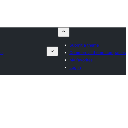
Submit a theme
es
Commercial theme companies
My favorites
Log in