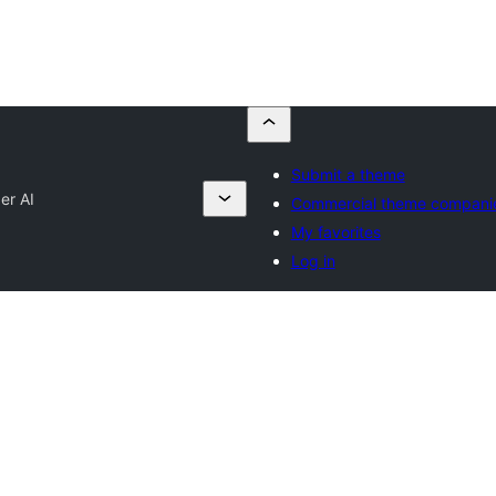
Submit a theme
er AI
Commercial theme compani
My favorites
Log in