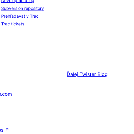
Development log
Subversion repository
Prehľadávať v Trac
Trac tickets
Ďalej
Twister Blog
s.com
↗
ss
↗