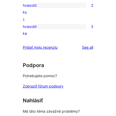
s
hviezdič
2
3-
2
ky
hviezdičkovým
recenzie
1
hodnotením
s
hviezdič
3
2-
3
ka
hviezdičkovým
recenzie
hodnotením
s
reviews
Pridať moju recenziu
See all
1-
hviezdičkovým
hodnotením
Podpora
Potrebujete pomoc?
Zobraziť fórum podpory
Nahlásiť
Má táto téma závažné problémy?