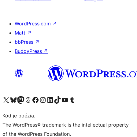
WordPress.com
↗
Matt
↗
bbPress
↗
BuddyPress
↗
Navštívte náš účet na X (predtým Twitter)
Navštívte náš účet na platforme Bluesky
Navštívte náš účet na Mastodone
Navštívte náš účet na platforme Threads
Navštívte našu stránku na Facebooku
Navštívte náš účet Instagram
Navštívte náš účet LinkedIn
Navštívte náš účet na platforme TikTok
Navštívte náš kanál YouTube
Navštívte náš účet na platforme Tumblr
Kód je poézia.
The WordPress® trademark is the intellectual property
of the WordPress Foundation.