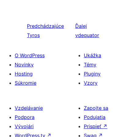
Predchádzajúce
Ďalej
Tyros
vdequator
O WordPress
Ukážka
Novinky
Témy
Hosting
Pluginy
Súkromie
Vzory
Vzdelávanie
Zapojte sa
Podpora
Podujatia
Vývojári
Prispieť
↗
WordPress.tv
↗
Swag
↗