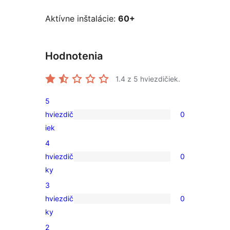
Aktívne inštalácie:
60+
Hodnotenia
1.4
z 5 hviezdičiek.
5
hviezdič
0
0
iek
recenzií
4
s
hviezdič
0
5-
0
ky
hviezdičkovým
recenzií
3
hodnotením
s
hviezdič
0
4-
0
ky
hviezdičkovým
recenzií
2
hodnotením