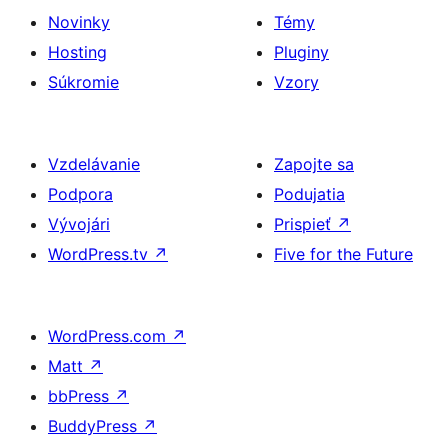
Novinky
Témy
Hosting
Pluginy
Súkromie
Vzory
Vzdelávanie
Zapojte sa
Podpora
Podujatia
Vývojári
Prispieť
↗
WordPress.tv
↗
Five for the Future
WordPress.com
↗
Matt
↗
bbPress
↗
BuddyPress
↗