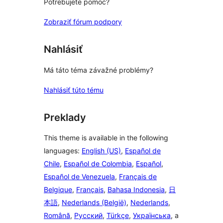
Potrebujete pomoc?
Zobraziť fórum podpory
Nahlásiť
Má táto téma závažné problémy?
Nahlásiť túto tému
Preklady
This theme is available in the following
languages:
English (US)
,
Español de
Chile
,
Español de Colombia
,
Español
,
Español de Venezuela
,
Français de
Belgique
,
Français
,
Bahasa Indonesia
,
日
本語
,
Nederlands (België)
,
Nederlands
,
Română
,
Русский
,
Türkçe
,
Українська
, a