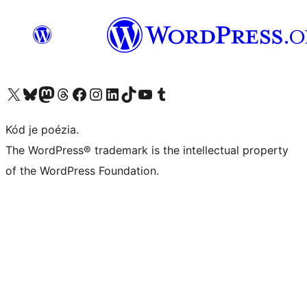
Navštívte náš účet na X (predtým Twitter)
Navštívte náš účet na platforme Bluesky
Navštívte náš účet na Mastodone
Navštívte náš účet na platforme Threads
Navštívte našu stránku na Facebooku
Navštívte náš účet Instagram
Navštívte náš účet LinkedIn
Navštívte náš účet na platforme TikTok
Navštívte náš kanál YouTube
Navštívte náš účet na platforme Tumblr
Kód je poézia.
The WordPress® trademark is the intellectual property
of the WordPress Foundation.