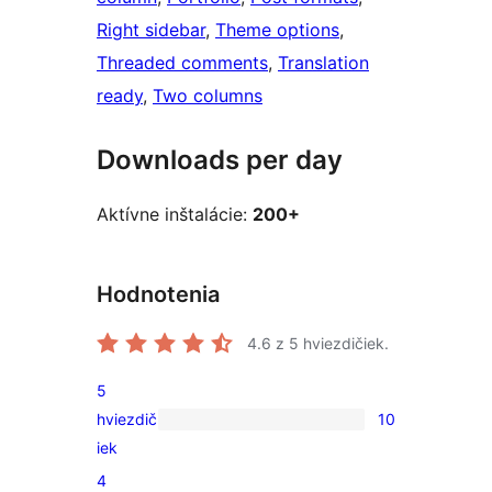
Right sidebar
, 
Theme options
, 
Threaded comments
, 
Translation
ready
, 
Two columns
Downloads per day
Aktívne inštalácie:
200+
Hodnotenia
4.6
z 5 hviezdičiek.
5
hviezdič
10
10
iek
recenzií
4
s