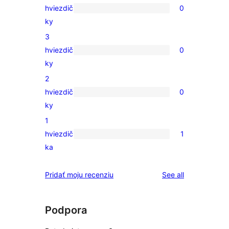
hviezdič
0
5-
0
ky
hviezdičkovým
recenzií
3
hodnotením
s
hviezdič
0
4-
0
ky
hviezdičkovým
recenzií
2
hodnotením
s
hviezdič
0
3-
0
ky
hviezdičkovým
recenzií
1
hodnotením
s
hviezdič
1
2-
1
ka
hviezdičkovým
recenzia
hodnotením
s
reviews
Pridať moju recenziu
See all
1-
hviezdičkovým
hodnotením
Podpora