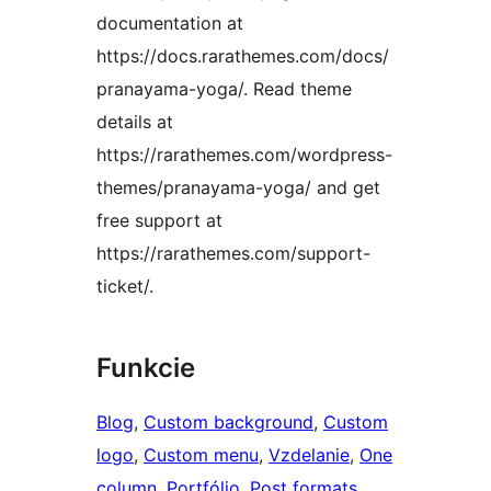
documentation at
https://docs.rarathemes.com/docs/
pranayama-yoga/. Read theme
details at
https://rarathemes.com/wordpress-
themes/pranayama-yoga/ and get
free support at
https://rarathemes.com/support-
ticket/.
Funkcie
Blog
, 
Custom background
, 
Custom
logo
, 
Custom menu
, 
Vzdelanie
, 
One
column
, 
Portfólio
, 
Post formats
, 