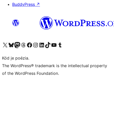
BuddyPress
↗
Navštívte náš účet na X (predtým Twitter)
Navštívte náš účet na platforme Bluesky
Navštívte náš účet na Mastodone
Navštívte náš účet na platforme Threads
Navštívte našu stránku na Facebooku
Navštívte náš účet Instagram
Navštívte náš účet LinkedIn
Navštívte náš účet na platforme TikTok
Navštívte náš kanál YouTube
Navštívte náš účet na platforme Tumblr
Kód je poézia.
The WordPress® trademark is the intellectual property
of the WordPress Foundation.