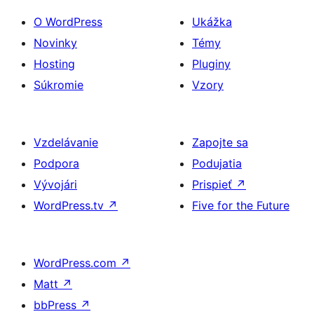
O WordPress
Ukážka
Novinky
Témy
Hosting
Pluginy
Súkromie
Vzory
Vzdelávanie
Zapojte sa
Podpora
Podujatia
Vývojári
Prispieť
↗
WordPress.tv
↗
Five for the Future
WordPress.com
↗
Matt
↗
bbPress
↗