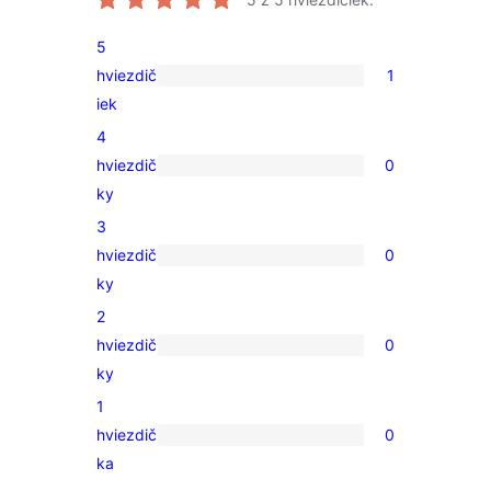
5
hviezdič
1
1
iek
recenzia
4
s
hviezdič
0
5-
0
ky
hviezdičkovým
recenzií
3
hodnotením
s
hviezdič
0
4-
0
ky
hviezdičkovým
recenzií
2
hodnotením
s
hviezdič
0
3-
0
ky
hviezdičkovým
recenzií
1
hodnotením
s
hviezdič
0
2-
0
ka
hviezdičkovým
recenzií