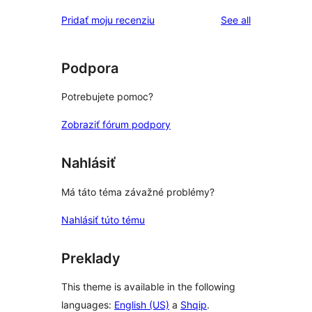
hodnotením
s
reviews
Pridať moju recenziu
See all
1-
hviezdičkovým
hodnotením
Podpora
Potrebujete pomoc?
Zobraziť fórum podpory
Nahlásiť
Má táto téma závažné problémy?
Nahlásiť túto tému
Preklady
This theme is available in the following
languages:
English (US)
a
Shqip
.