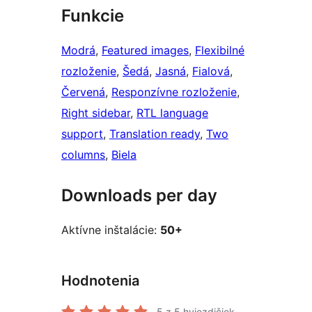
Funkcie
Modrá
, 
Featured images
, 
Flexibilné
rozloženie
, 
Šedá
, 
Jasná
, 
Fialová
, 
Červená
, 
Responzívne rozloženie
, 
Right sidebar
, 
RTL language
support
, 
Translation ready
, 
Two
columns
, 
Biela
Downloads per day
Aktívne inštalácie:
50+
Hodnotenia
5
z 5 hviezdičiek.