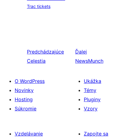
Trac tickets
Predchádzajúce
Ďalej
Celestia
NewsMunch
O WordPress
Ukážka
Novinky
Témy
Hosting
Pluginy
Súkromie
Vzory
Vzdelávanie
Zapojte sa