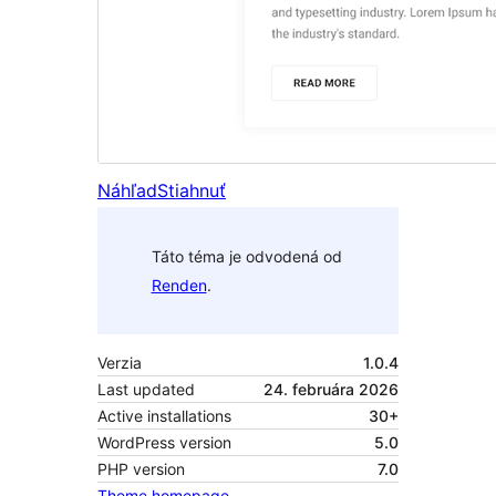
Náhľad
Stiahnuť
Táto téma je odvodená od
Renden
.
Verzia
1.0.4
Last updated
24. februára 2026
Active installations
30+
WordPress version
5.0
PHP version
7.0
Theme homepage