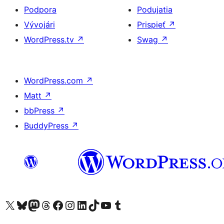
Podpora
Podujatia
Vývojári
Prispieť
↗
WordPress.tv
↗
Swag
↗
WordPress.com
↗
Matt
↗
bbPress
↗
BuddyPress
↗
Navštívte náš účet na X (predtým Twitter)
Navštívte náš účet na platforme Bluesky
Navštívte náš účet na Mastodone
Navštívte náš účet na platforme Threads
Navštívte našu stránku na Facebooku
Navštívte náš účet Instagram
Navštívte náš účet LinkedIn
Navštívte náš účet na platforme TikTok
Navštívte náš kanál YouTube
Navštívte náš účet na platforme Tumblr