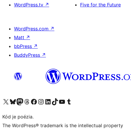
WordPress.tv
↗
Five for the Future
WordPress.com
↗
Matt
↗
bbPress
↗
BuddyPress
↗
Navštívte náš účet na X (predtým Twitter)
Navštívte náš účet na platforme Bluesky
Navštívte náš účet na Mastodone
Navštívte náš účet na platforme Threads
Navštívte našu stránku na Facebooku
Navštívte náš účet Instagram
Navštívte náš účet LinkedIn
Navštívte náš účet na platforme TikTok
Navštívte náš kanál YouTube
Navštívte náš účet na platforme Tumblr
Kód je poézia.
The WordPress® trademark is the intellectual property