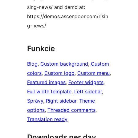
sing-news/ and demo at:
https://demos.ascendoor.com/risin
g-news/
Funkcie
Blog
, 
Custom background
, 
Custom
colors
, 
Custom logo
, 
Custom menu
, 
Featured images
, 
Footer widgets
, 
Full width template
, 
Left sidebar
, 
Správy
, 
Right sidebar
, 
Theme
options
, 
Threaded comments
, 
Translation ready
Downloads per day