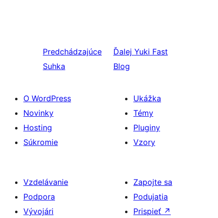
Predchádzajúce
Ďalej
Yuki Fast
Suhka
Blog
O WordPress
Ukážka
Novinky
Témy
Hosting
Pluginy
Súkromie
Vzory
Vzdelávanie
Zapojte sa
Podpora
Podujatia
Vývojári
Prispieť
↗