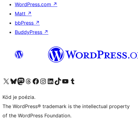
WordPress.com
↗
Matt
↗
bbPress
↗
BuddyPress
↗
Navštívte náš účet na X (predtým Twitter)
Navštívte náš účet na platforme Bluesky
Navštívte náš účet na Mastodone
Navštívte náš účet na platforme Threads
Navštívte našu stránku na Facebooku
Navštívte náš účet Instagram
Navštívte náš účet LinkedIn
Navštívte náš účet na platforme TikTok
Navštívte náš kanál YouTube
Navštívte náš účet na platforme Tumblr
Kód je poézia.
The WordPress® trademark is the intellectual property
of the WordPress Foundation.