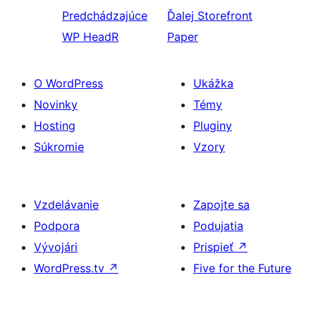
Predchádzajúce
Ďalej
Storefront
WP HeadR
Paper
O WordPress
Ukážka
Novinky
Témy
Hosting
Pluginy
Súkromie
Vzory
Vzdelávanie
Zapojte sa
Podpora
Podujatia
Vývojári
Prispieť
↗
WordPress.tv
↗
Five for the Future