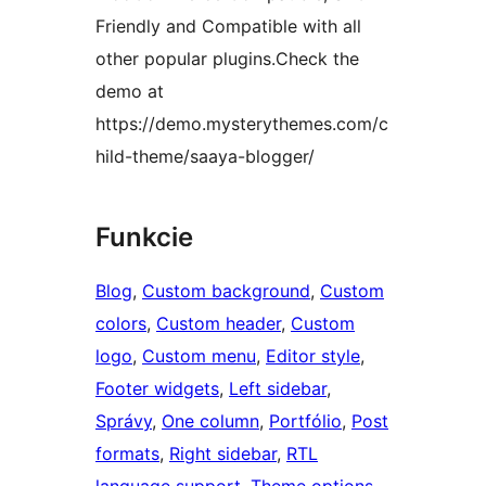
Friendly and Compatible with all
other popular plugins.Check the
demo at
https://demo.mysterythemes.com/c
hild-theme/saaya-blogger/
Funkcie
Blog
, 
Custom background
, 
Custom
colors
, 
Custom header
, 
Custom
logo
, 
Custom menu
, 
Editor style
, 
Footer widgets
, 
Left sidebar
, 
Správy
, 
One column
, 
Portfólio
, 
Post
formats
, 
Right sidebar
, 
RTL