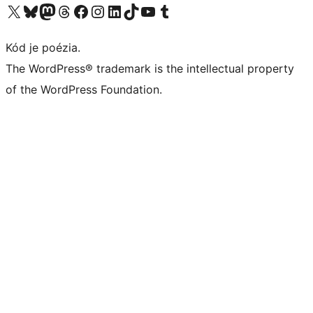
Navštívte náš účet na X (predtým Twitter)
Navštívte náš účet na platforme Bluesky
Navštívte náš účet na Mastodone
Navštívte náš účet na platforme Threads
Navštívte našu stránku na Facebooku
Navštívte náš účet Instagram
Navštívte náš účet LinkedIn
Navštívte náš účet na platforme TikTok
Navštívte náš kanál YouTube
Navštívte náš účet na platforme Tumblr
Kód je poézia.
The WordPress® trademark is the intellectual property
of the WordPress Foundation.