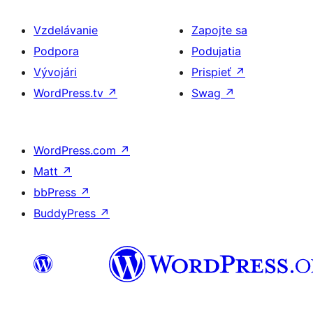
Vzdelávanie
Zapojte sa
Podpora
Podujatia
Vývojári
Prispieť
↗
WordPress.tv
↗
Swag
↗
WordPress.com
↗
Matt
↗
bbPress
↗
BuddyPress
↗