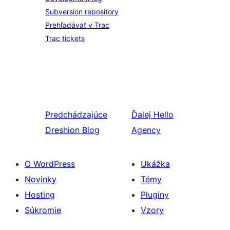
Subversion repository
Prehľadávať v Trac
Trac tickets
Predchádzajúce
Ďalej
Hello
Dreshion Blog
Agency
O WordPress
Ukážka
Novinky
Témy
Hosting
Pluginy
Súkromie
Vzory