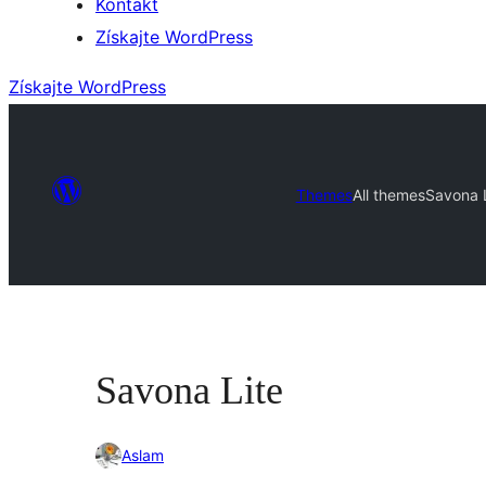
Kontakt
Získajte WordPress
Získajte WordPress
Themes
All themes
Savona L
Savona Lite
Aslam