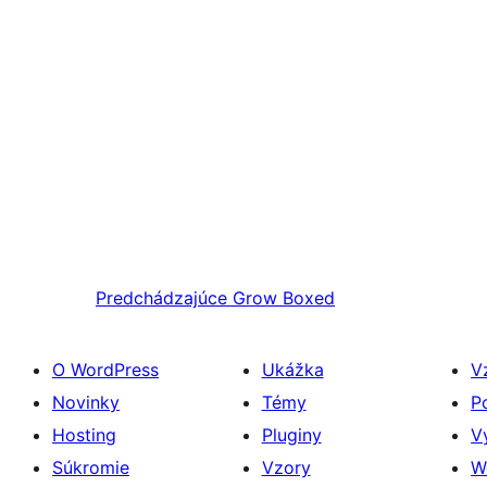
Predchádzajúce
Grow Boxed
O WordPress
Ukážka
V
Novinky
Témy
P
Hosting
Pluginy
V
Súkromie
Vzory
W