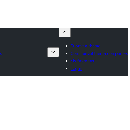
Submit a theme
s
Commercial theme companies
My favorites
Log in