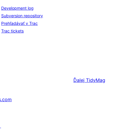
Development log
Subversion repository
Prehľadávať v Trac
Trac tickets
Ďalej
TidyMag
s.com
↗