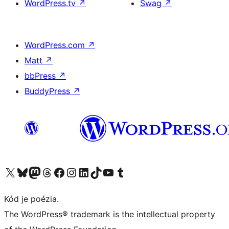
WordPress.tv
↗
Swag
↗
WordPress.com
↗
Matt
↗
bbPress
↗
BuddyPress
↗
Navštívte náš účet na X (predtým Twitter)
Navštívte náš účet na platforme Bluesky
Navštívte náš účet na Mastodone
Navštívte náš účet na platforme Threads
Navštívte našu stránku na Facebooku
Navštívte náš účet Instagram
Navštívte náš účet LinkedIn
Navštívte náš účet na platforme TikTok
Navštívte náš kanál YouTube
Navštívte náš účet na platforme Tumblr
Kód je poézia.
The WordPress® trademark is the intellectual property