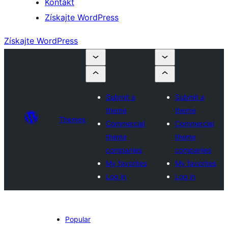
Kontakt
Získajte WordPress
Získajte WordPress
Submit a
Submit a
theme
theme
Themes
Commercial
Commercial
theme
theme
companies
companies
My favorites
My favorites
Log in
Log in
Popular