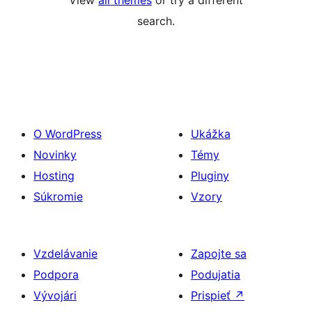
View
all themes
or try a different
search.
O WordPress
Ukážka
Novinky
Témy
Hosting
Pluginy
Súkromie
Vzory
Vzdelávanie
Zapojte sa
Podpora
Podujatia
Vývojári
Prispieť
↗