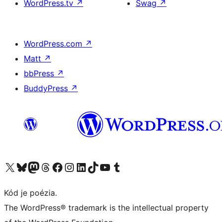
WordPress.tv
↗
Swag
↗
WordPress.com
↗
Matt
↗
bbPress
↗
BuddyPress
↗
Navštívte náš účet na X (predtým Twitter)
Navštívte náš účet na platforme Bluesky
Navštívte náš účet na Mastodone
Navštívte náš účet na platforme Threads
Navštívte našu stránku na Facebooku
Navštívte náš účet Instagram
Navštívte náš účet LinkedIn
Navštívte náš účet na platforme TikTok
Navštívte náš kanál YouTube
Navštívte náš účet na platforme Tumblr
Kód je poézia.
The WordPress® trademark is the intellectual property