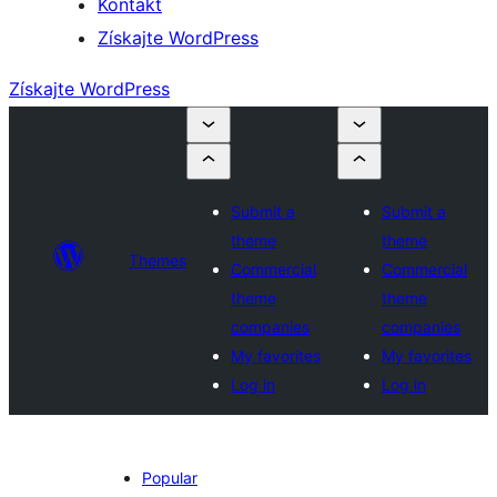
Kontakt
Získajte WordPress
Získajte WordPress
Submit a
Submit a
theme
theme
Themes
Commercial
Commercial
theme
theme
companies
companies
My favorites
My favorites
Log in
Log in
Popular