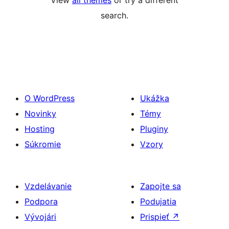
View
all themes
or try a different
search.
O WordPress
Ukážka
Novinky
Témy
Hosting
Pluginy
Súkromie
Vzory
Vzdelávanie
Zapojte sa
Podpora
Podujatia
Vývojári
Prispieť
↗