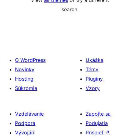
View
all themes
or try a different
search.
O WordPress
Ukážka
Novinky
Témy
Hosting
Pluginy
Súkromie
Vzory
Vzdelávanie
Zapojte sa
Podpora
Podujatia
Vývojári
Prispieť
↗