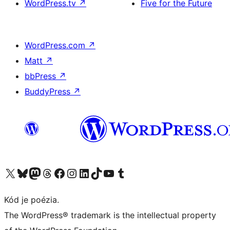
WordPress.tv
↗
Five for the Future
WordPress.com
↗
Matt
↗
bbPress
↗
BuddyPress
↗
Navštívte náš účet na X (predtým Twitter)
Navštívte náš účet na platforme Bluesky
Navštívte náš účet na Mastodone
Navštívte náš účet na platforme Threads
Navštívte našu stránku na Facebooku
Navštívte náš účet Instagram
Navštívte náš účet LinkedIn
Navštívte náš účet na platforme TikTok
Navštívte náš kanál YouTube
Navštívte náš účet na platforme Tumblr
Kód je poézia.
The WordPress® trademark is the intellectual property