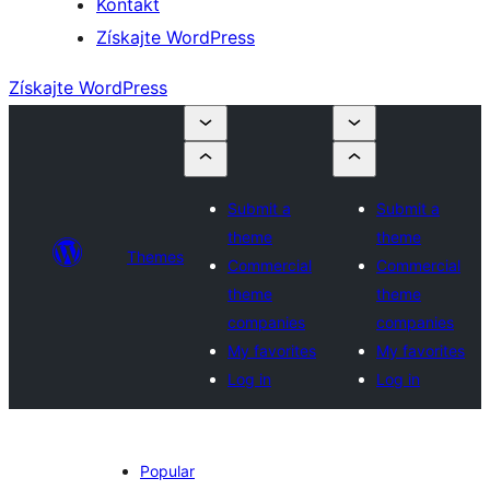
Kontakt
Získajte WordPress
Získajte WordPress
Submit a
Submit a
theme
theme
Themes
Commercial
Commercial
theme
theme
companies
companies
My favorites
My favorites
Log in
Log in
Popular