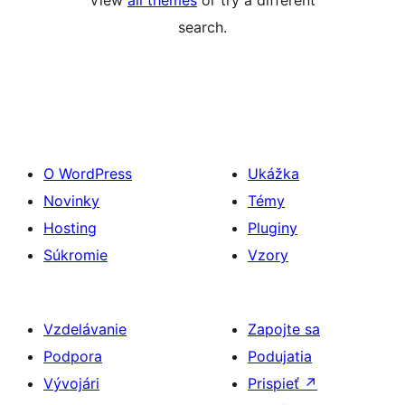
View
all themes
or try a different
search.
O WordPress
Ukážka
Novinky
Témy
Hosting
Pluginy
Súkromie
Vzory
Vzdelávanie
Zapojte sa
Podpora
Podujatia
Vývojári
Prispieť
↗