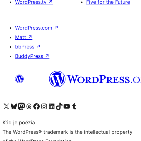
WordPress.tv
↗
Five for the Future
WordPress.com
↗
Matt
↗
bbPress
↗
BuddyPress
↗
Navštívte náš účet na X (predtým Twitter)
Navštívte náš účet na platforme Bluesky
Navštívte náš účet na Mastodone
Navštívte náš účet na platforme Threads
Navštívte našu stránku na Facebooku
Navštívte náš účet Instagram
Navštívte náš účet LinkedIn
Navštívte náš účet na platforme TikTok
Navštívte náš kanál YouTube
Navštívte náš účet na platforme Tumblr
Kód je poézia.
The WordPress® trademark is the intellectual property