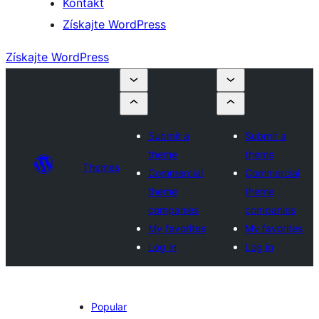
Kontakt
Získajte WordPress
Získajte WordPress
Submit a
Submit a
theme
theme
Themes
Commercial
Commercial
theme
theme
companies
companies
My favorites
My favorites
Log in
Log in
Popular