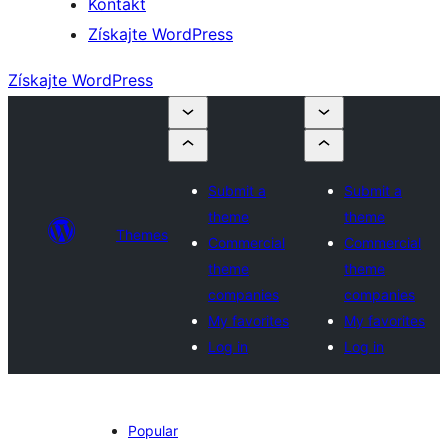
Kontakt
Získajte WordPress
Získajte WordPress
Submit a
Submit a
theme
theme
Themes
Commercial
Commercial
theme
theme
companies
companies
My favorites
My favorites
Log in
Log in
Popular