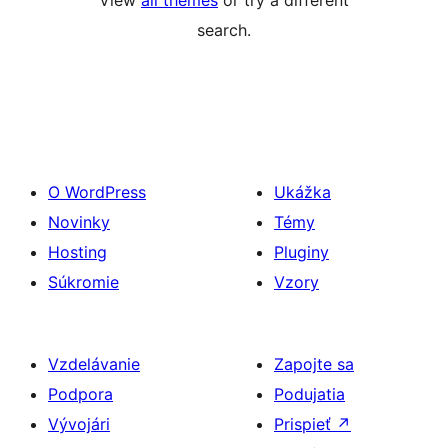
View
all themes
or try a different
search.
O WordPress
Ukážka
Novinky
Témy
Hosting
Pluginy
Súkromie
Vzory
Vzdelávanie
Zapojte sa
Podpora
Podujatia
Vývojári
Prispieť
↗