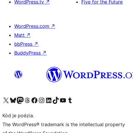
WordPress.tv
↗
Five for the Future
WordPress.com
↗
Matt
↗
bbPress
↗
BuddyPress
↗
Navštívte náš účet na X (predtým Twitter)
Navštívte náš účet na platforme Bluesky
Navštívte náš účet na Mastodone
Navštívte náš účet na platforme Threads
Navštívte našu stránku na Facebooku
Navštívte náš účet Instagram
Navštívte náš účet LinkedIn
Navštívte náš účet na platforme TikTok
Navštívte náš kanál YouTube
Navštívte náš účet na platforme Tumblr
Kód je poézia.
The WordPress® trademark is the intellectual property