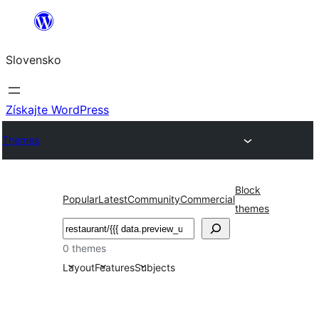
Prejsť
na
Slovensko
obsah
Získajte WordPress
Themes
Block
Popular
Latest
Community
Commercial
themes
Hľadať
0 themes
Layout
Features
Subjects