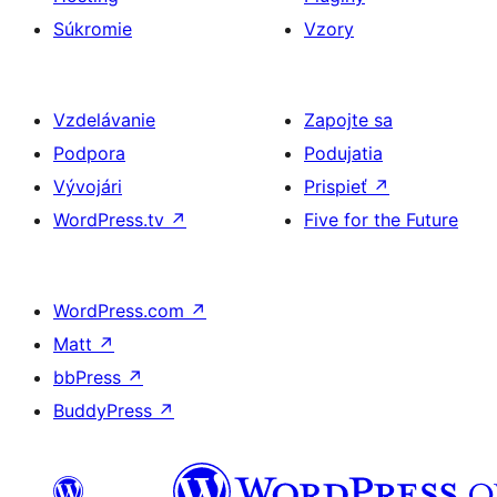
Súkromie
Vzory
Vzdelávanie
Zapojte sa
Podpora
Podujatia
Vývojári
Prispieť
↗
WordPress.tv
↗
Five for the Future
WordPress.com
↗
Matt
↗
bbPress
↗
BuddyPress
↗