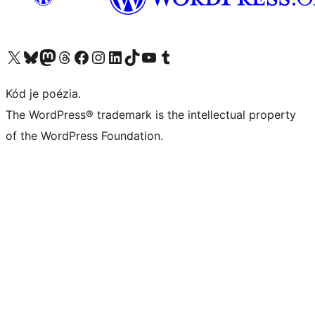
Navštívte náš účet na X (predtým Twitter)
Navštívte náš účet na platforme Bluesky
Navštívte náš účet na Mastodone
Navštívte náš účet na platforme Threads
Navštívte našu stránku na Facebooku
Navštívte náš účet Instagram
Navštívte náš účet LinkedIn
Navštívte náš účet na platforme TikTok
Navštívte náš kanál YouTube
Navštívte náš účet na platforme Tumblr
Kód je poézia.
The WordPress® trademark is the intellectual property
of the WordPress Foundation.