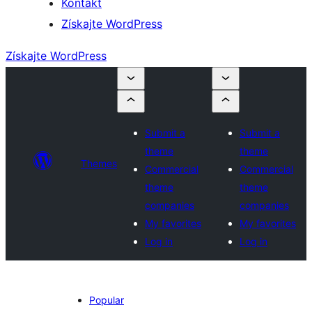
Kontakt
Získajte WordPress
Získajte WordPress
Submit a
Submit a
theme
theme
Themes
Commercial
Commercial
theme
theme
companies
companies
My favorites
My favorites
Log in
Log in
Popular