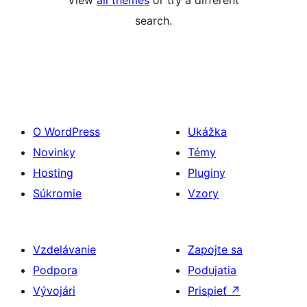
View
all themes
or try a different
search.
O WordPress
Ukážka
Novinky
Témy
Hosting
Pluginy
Súkromie
Vzory
Vzdelávanie
Zapojte sa
Podpora
Podujatia
Vývojári
Prispieť
↗