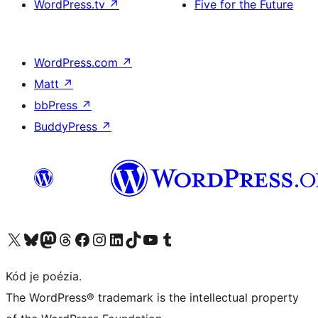
WordPress.tv
↗
Five for the Future
WordPress.com
↗
Matt
↗
bbPress
↗
BuddyPress
↗
Navštívte náš účet na X (predtým Twitter)
Navštívte náš účet na platforme Bluesky
Navštívte náš účet na Mastodone
Navštívte náš účet na platforme Threads
Navštívte našu stránku na Facebooku
Navštívte náš účet Instagram
Navštívte náš účet LinkedIn
Navštívte náš účet na platforme TikTok
Navštívte náš kanál YouTube
Navštívte náš účet na platforme Tumblr
Kód je poézia.
The WordPress® trademark is the intellectual property