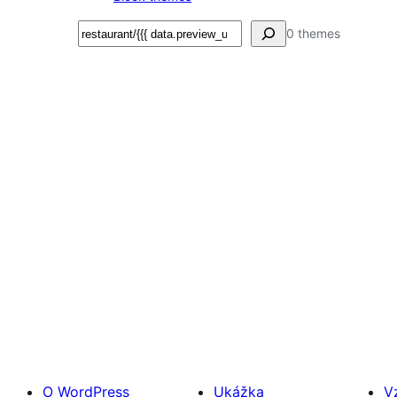
Hľadať
0 themes
O WordPress
Ukážka
V