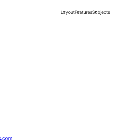
Layout
Features
Subjects
s.com