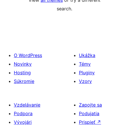
View
all themes
or try a different
search.
O WordPress
Ukážka
Novinky
Témy
Hosting
Pluginy
Súkromie
Vzory
Vzdelávanie
Zapojte sa
Podpora
Podujatia
Vývojári
Prispieť
↗