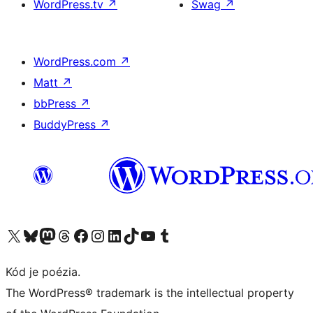
WordPress.tv
↗
Swag
↗
WordPress.com
↗
Matt
↗
bbPress
↗
BuddyPress
↗
Navštívte náš účet na X (predtým Twitter)
Navštívte náš účet na platforme Bluesky
Navštívte náš účet na Mastodone
Navštívte náš účet na platforme Threads
Navštívte našu stránku na Facebooku
Navštívte náš účet Instagram
Navštívte náš účet LinkedIn
Navštívte náš účet na platforme TikTok
Navštívte náš kanál YouTube
Navštívte náš účet na platforme Tumblr
Kód je poézia.
The WordPress® trademark is the intellectual property