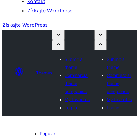
Kontakt
Získajte WordPress
Získajte WordPress
Submit a
Submit a
theme
theme
Themes
Commercial
Commercial
theme
theme
companies
companies
My favorites
My favorites
Log in
Log in
Popular