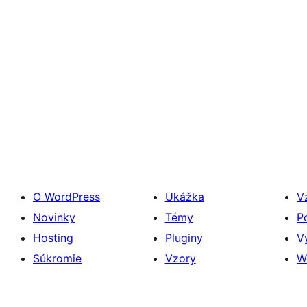
O WordPress
Ukážka
V
Novinky
Témy
P
Hosting
Pluginy
V
Súkromie
Vzory
W