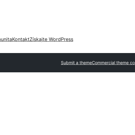
unita
Kontakt
Získajte WordPress
Submit a theme
Commercial theme c