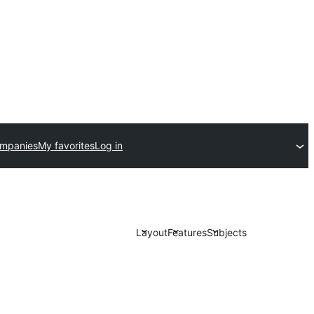
ompanies
My favorites
Log in
Layout
Features
Subjects