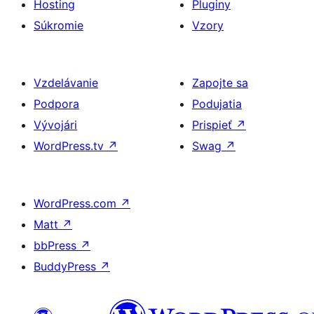
Hosting
Pluginy
Súkromie
Vzory
Vzdelávanie
Zapojte sa
Podpora
Podujatia
Vývojári
Prispieť
↗
WordPress.tv
↗
Swag
↗
WordPress.com
↗
Matt
↗
bbPress
↗
BuddyPress
↗