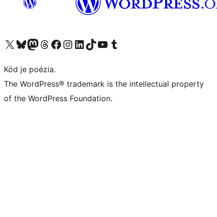
Navštívte náš účet na X (predtým Twitter)
Navštívte náš účet na platforme Bluesky
Navštívte náš účet na Mastodone
Navštívte náš účet na platforme Threads
Navštívte našu stránku na Facebooku
Navštívte náš účet Instagram
Navštívte náš účet LinkedIn
Navštívte náš účet na platforme TikTok
Navštívte náš kanál YouTube
Navštívte náš účet na platforme Tumblr
Kód je poézia.
The WordPress® trademark is the intellectual property
of the WordPress Foundation.