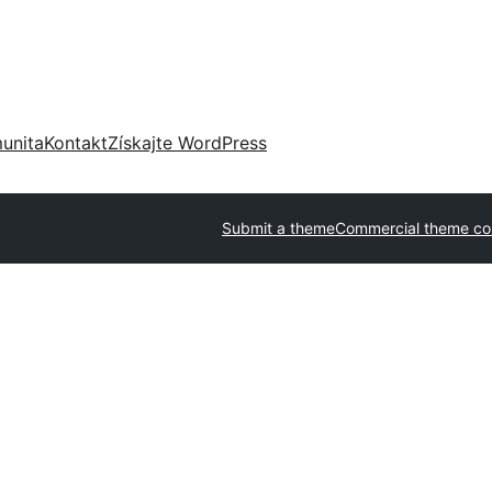
unita
Kontakt
Získajte WordPress
Submit a theme
Commercial theme c