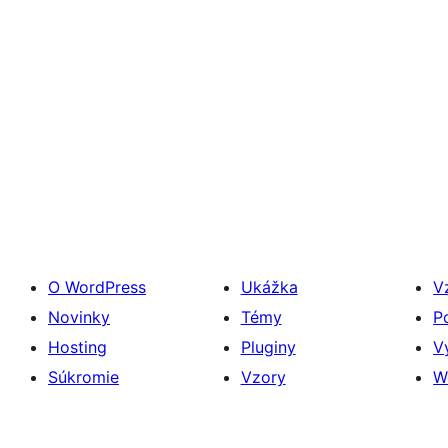
O WordPress
Ukážka
V
Novinky
Témy
P
Hosting
Pluginy
V
Súkromie
Vzory
W