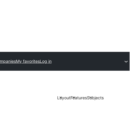
ompanies
My favorites
Log in
Layout
Features
Subjects