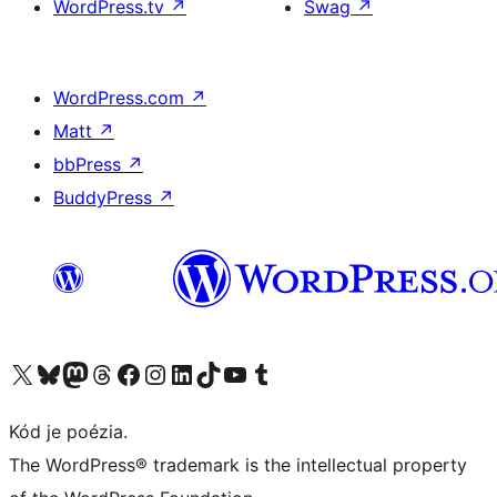
WordPress.tv
↗
Swag
↗
WordPress.com
↗
Matt
↗
bbPress
↗
BuddyPress
↗
Navštívte náš účet na X (predtým Twitter)
Navštívte náš účet na platforme Bluesky
Navštívte náš účet na Mastodone
Navštívte náš účet na platforme Threads
Navštívte našu stránku na Facebooku
Navštívte náš účet Instagram
Navštívte náš účet LinkedIn
Navštívte náš účet na platforme TikTok
Navštívte náš kanál YouTube
Navštívte náš účet na platforme Tumblr
Kód je poézia.
The WordPress® trademark is the intellectual property