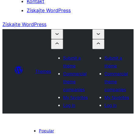
Kontakt
Získajte WordPress
Získajte WordPress
Submit a
Submit a
theme
theme
Themes
Commercial
Commercial
theme
theme
companies
companies
My favorites
My favorites
Log in
Log in
Popular