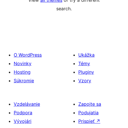
View
all themes
or try a different
search.
O WordPress
Ukážka
Novinky
Témy
Hosting
Pluginy
Súkromie
Vzory
Vzdelávanie
Zapojte sa
Podpora
Podujatia
Vývojári
Prispieť
↗