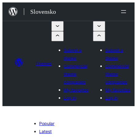
Prejsť
Slovensko
na
obsah
Submit a
Submit a
theme
theme
Themes
Commercial
Commercial
theme
theme
companies
companies
My favorites
My favorites
Log in
Log in
Popular
Latest