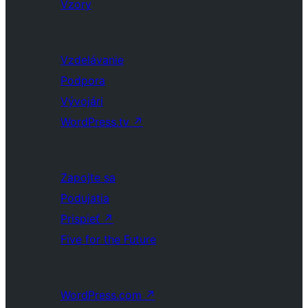
Vzory
Vzdelávanie
Podpora
Vývojári
WordPress.tv
↗
Zapojte sa
Podujatia
Prispieť
↗
Five for the Future
WordPress.com
↗