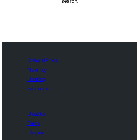
search.
O WordPress
Novinky
Hosting
Súkromie
Ukážka
Témy
Pluginy