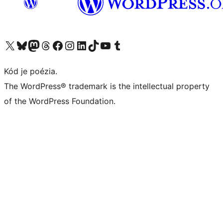
Navštívte náš účet na X (predtým Twitter)
Navštívte náš účet na platforme Bluesky
Navštívte náš účet na Mastodone
Navštívte náš účet na platforme Threads
Navštívte našu stránku na Facebooku
Navštívte náš účet Instagram
Navštívte náš účet LinkedIn
Navštívte náš účet na platforme TikTok
Navštívte náš kanál YouTube
Navštívte náš účet na platforme Tumblr
Kód je poézia.
The WordPress® trademark is the intellectual property
of the WordPress Foundation.