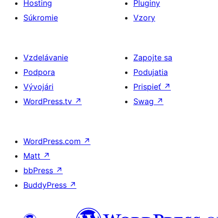
Hosting
Pluginy
Súkromie
Vzory
Vzdelávanie
Zapojte sa
Podpora
Podujatia
Vývojári
Prispieť
↗
WordPress.tv
↗
Swag
↗
WordPress.com
↗
Matt
↗
bbPress
↗
BuddyPress
↗