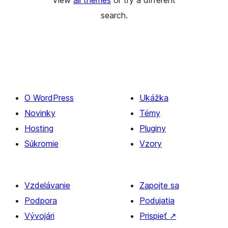
View
all themes
or try a different
search.
O WordPress
Ukážka
Novinky
Témy
Hosting
Pluginy
Súkromie
Vzory
Vzdelávanie
Zapojte sa
Podpora
Podujatia
Vývojári
Prispieť
↗