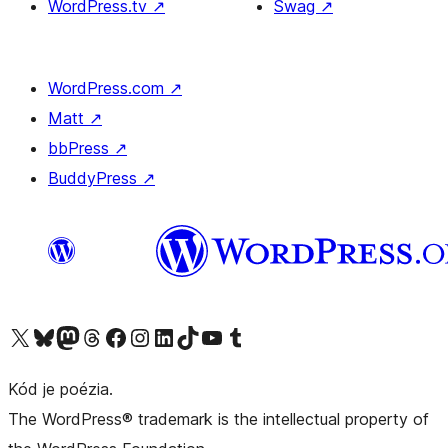
WordPress.tv
↗
Swag
↗
WordPress.com
↗
Matt
↗
bbPress
↗
BuddyPress
↗
Navštívte náš účet na X (predtým Twitter)
Navštívte náš účet na platforme Bluesky
Navštívte náš účet na Mastodone
Navštívte náš účet na platforme Threads
Navštívte našu stránku na Facebooku
Navštívte náš účet Instagram
Navštívte náš účet LinkedIn
Navštívte náš účet na platforme TikTok
Navštívte náš kanál YouTube
Navštívte náš účet na platforme Tumblr
Kód je poézia.
The WordPress® trademark is the intellectual property of