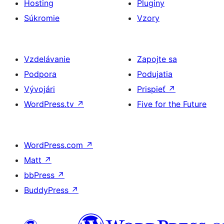
Hosting
Pluginy
Súkromie
Vzory
Vzdelávanie
Zapojte sa
Podpora
Podujatia
Vývojári
Prispieť
↗
WordPress.tv
↗
Five for the Future
WordPress.com
↗
Matt
↗
bbPress
↗
BuddyPress
↗