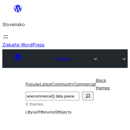
Prejsť
na
Slovensko
obsah
Získajte WordPress
Themes
Block
Popular
Latest
Community
Commercial
themes
Hľadať
0 themes
Layout
Features
Subjects