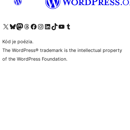
Navštívte náš účet na X (predtým Twitter)
Navštívte náš účet na platforme Bluesky
Navštívte náš účet na Mastodone
Navštívte náš účet na platforme Threads
Navštívte našu stránku na Facebooku
Navštívte náš účet Instagram
Navštívte náš účet LinkedIn
Navštívte náš účet na platforme TikTok
Navštívte náš kanál YouTube
Navštívte náš účet na platforme Tumblr
Kód je poézia.
The WordPress® trademark is the intellectual property
of the WordPress Foundation.