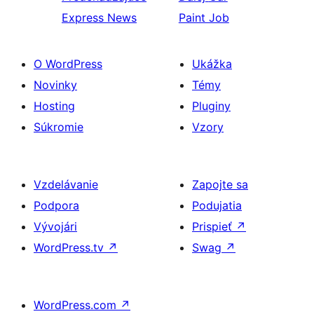
Express News
Paint Job
O WordPress
Ukážka
Novinky
Témy
Hosting
Pluginy
Súkromie
Vzory
Vzdelávanie
Zapojte sa
Podpora
Podujatia
Vývojári
Prispieť
↗
WordPress.tv
↗
Swag
↗
WordPress.com
↗