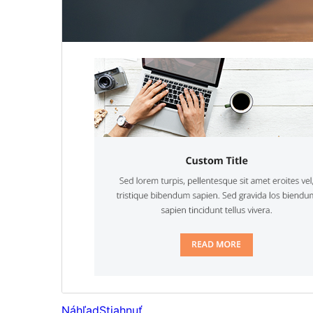
Náhľad
Stiahnuť