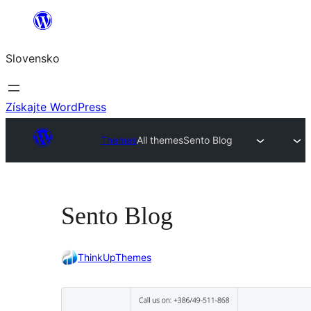
Prejsť
na
Slovensko
obsah
Získajte WordPress
Themes
All themes
Sento Blog
Sento Blog
ThinkUpThemes