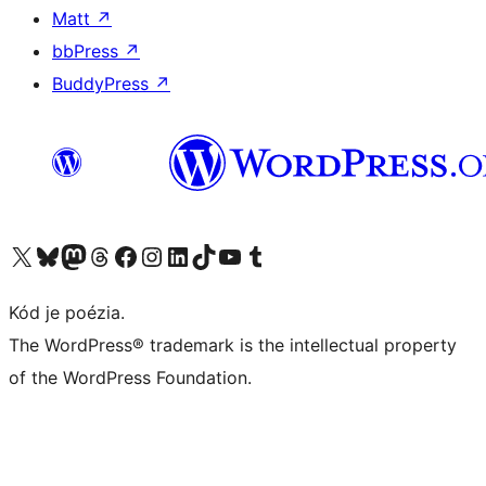
Matt
↗
bbPress
↗
BuddyPress
↗
Navštívte náš účet na X (predtým Twitter)
Navštívte náš účet na platforme Bluesky
Navštívte náš účet na Mastodone
Navštívte náš účet na platforme Threads
Navštívte našu stránku na Facebooku
Navštívte náš účet Instagram
Navštívte náš účet LinkedIn
Navštívte náš účet na platforme TikTok
Navštívte náš kanál YouTube
Navštívte náš účet na platforme Tumblr
Kód je poézia.
The WordPress® trademark is the intellectual property
of the WordPress Foundation.