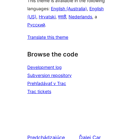
This theme is available in the following
languages:
English (Australia)
,
English
(US)
,
Hrvatski
,
मराठी
,
Nederlands
, a
Русский
.
Translate this theme
Browse the code
Development log
Subversion repository
Prehľadávať v Trac
Trac tickets
Predchádzajúce
Ďalej
Car