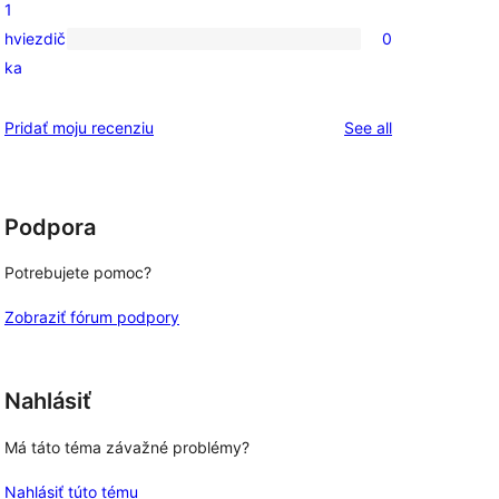
1
hodnotením
s
hviezdič
0
2-
0
ka
hviezdičkovým
recenzií
hodnotením
s
reviews
Pridať moju recenziu
See all
1-
hviezdičkovým
hodnotením
Podpora
Potrebujete pomoc?
Zobraziť fórum podpory
Nahlásiť
Má táto téma závažné problémy?
Nahlásiť túto tému