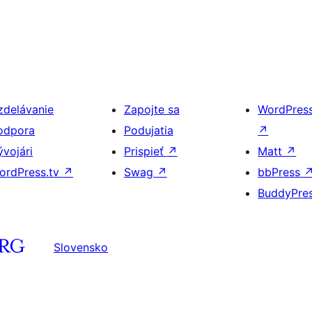
zdelávanie
Zapojte sa
WordPres
odpora
Podujatia
↗
ývojári
Prispieť
↗
Matt
↗
ordPress.tv
↗
Swag
↗
bbPress
BuddyPre
Slovensko