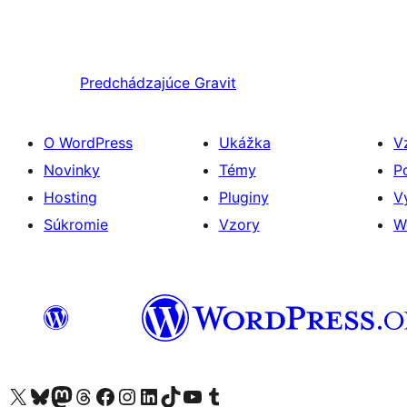
Predchádzajúce
Gravit
O WordPress
Ukážka
V
Novinky
Témy
P
Hosting
Pluginy
V
Súkromie
Vzory
W
Navštívte náš účet na X (predtým Twitter)
Navštívte náš účet na platforme Bluesky
Navštívte náš účet na Mastodone
Navštívte náš účet na platforme Threads
Navštívte našu stránku na Facebooku
Navštívte náš účet Instagram
Navštívte náš účet LinkedIn
Navštívte náš účet na platforme TikTok
Navštívte náš kanál YouTube
Navštívte náš účet na platforme Tumblr