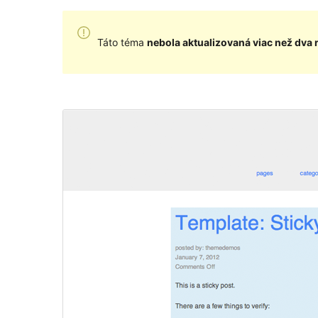
Táto téma
nebola aktualizovaná viac než dva 