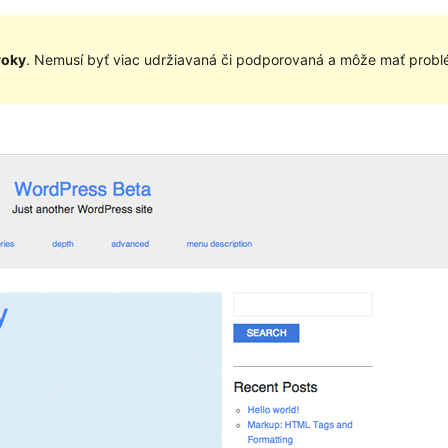
roky
. Nemusí byť viac udržiavaná či podporovaná a môže mať problé