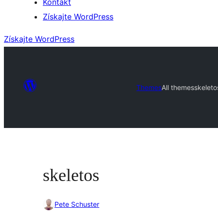
Kontakt
Získajte WordPress
Získajte WordPress
Themes
All themes
skeleto
skeletos
Pete Schuster