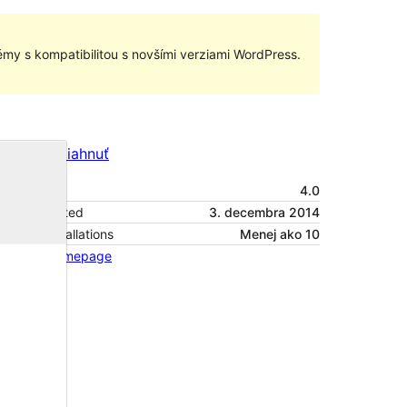
my s kompatibilitou s novšími verziami WordPress.
Náhľad
Stiahnuť
Verzia
4.0
Last updated
3. decembra 2014
Active installations
Menej ako 10
Theme homepage