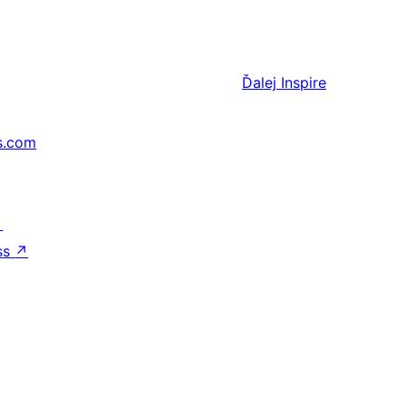
Ďalej
Inspire
s.com
↗
ss
↗