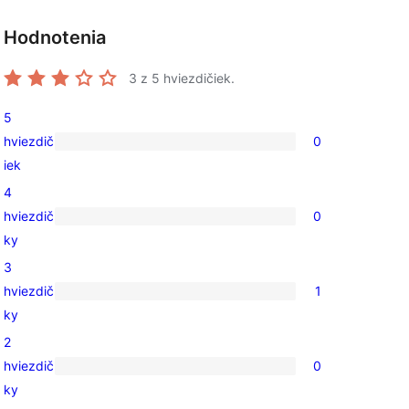
Hodnotenia
3
z 5 hviezdičiek.
5
hviezdič
0
0
iek
recenzií
4
s
hviezdič
0
5-
0
ky
hviezdičkovým
recenzií
3
hodnotením
s
hviezdič
1
4-
1
ky
hviezdičkovým
recenzia
2
hodnotením
s
hviezdič
0
3-
0
ky
hviezdičkovým
recenzií