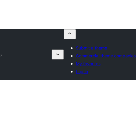
Submit a theme
s
Commercial theme companies
My favorites
Log in