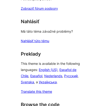
Zobraziť fórum podpory
Nahlásiť
Má táto téma závažné problémy?
Nahlásiť túto tému
Preklady
This theme is available in the following
languages:
English (US)
,
Español de
Chile
,
Español
,
Nederlands
,
Русский
,
Svenska
, a
Українська
.
Translate this theme
Browse the code