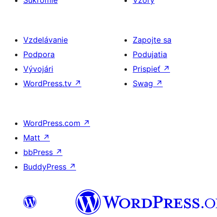
Súkromie
Vzory
Vzdelávanie
Zapojte sa
Podpora
Podujatia
Vývojári
Prispieť
↗
WordPress.tv
↗
Swag
↗
WordPress.com
↗
Matt
↗
bbPress
↗
BuddyPress
↗