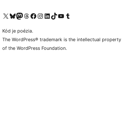
Navštívte náš účet na X (predtým Twitter)
Navštívte náš účet na platforme Bluesky
Navštívte náš účet na Mastodone
Navštívte náš účet na platforme Threads
Navštívte našu stránku na Facebooku
Navštívte náš účet Instagram
Navštívte náš účet LinkedIn
Navštívte náš účet na platforme TikTok
Navštívte náš kanál YouTube
Navštívte náš účet na platforme Tumblr
Kód je poézia.
The WordPress® trademark is the intellectual property
of the WordPress Foundation.