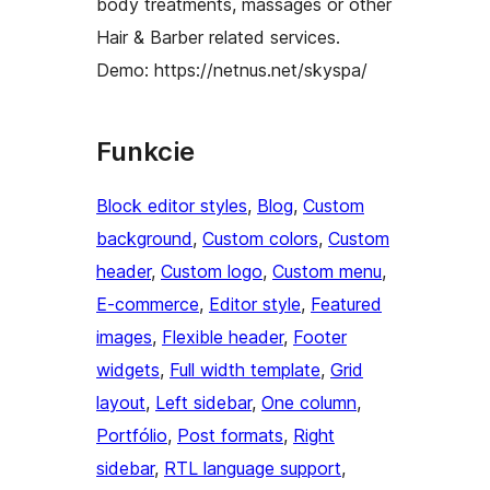
body treatments, massages or other
Hair & Barber related services.
Demo: https://netnus.net/skyspa/
Funkcie
Block editor styles
, 
Blog
, 
Custom
background
, 
Custom colors
, 
Custom
header
, 
Custom logo
, 
Custom menu
, 
E-commerce
, 
Editor style
, 
Featured
images
, 
Flexible header
, 
Footer
widgets
, 
Full width template
, 
Grid
layout
, 
Left sidebar
, 
One column
, 
Portfólio
, 
Post formats
, 
Right
sidebar
, 
RTL language support
, 