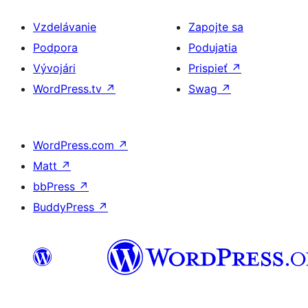
Vzdelávanie
Zapojte sa
Podpora
Podujatia
Vývojári
Prispieť
↗
WordPress.tv
↗
Swag
↗
WordPress.com
↗
Matt
↗
bbPress
↗
BuddyPress
↗