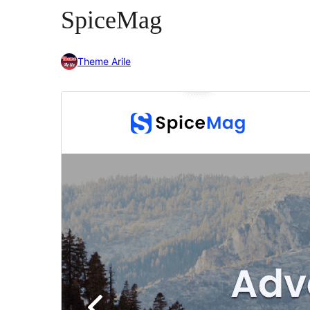
SpiceMag
Theme Arile