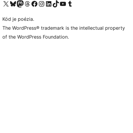
Navštívte náš účet na X (predtým Twitter)
Navštívte náš účet na platforme Bluesky
Navštívte náš účet na Mastodone
Navštívte náš účet na platforme Threads
Navštívte našu stránku na Facebooku
Navštívte náš účet Instagram
Navštívte náš účet LinkedIn
Navštívte náš účet na platforme TikTok
Navštívte náš kanál YouTube
Navštívte náš účet na platforme Tumblr
Kód je poézia.
The WordPress® trademark is the intellectual property
of the WordPress Foundation.