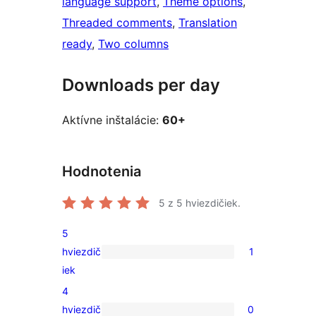
language support
, 
Theme options
, 
Threaded comments
, 
Translation
ready
, 
Two columns
Downloads per day
Aktívne inštalácie:
60+
Hodnotenia
5
z 5 hviezdičiek.
5
hviezdič
1
1
iek
recenzia
4
s
hviezdič
0
5-