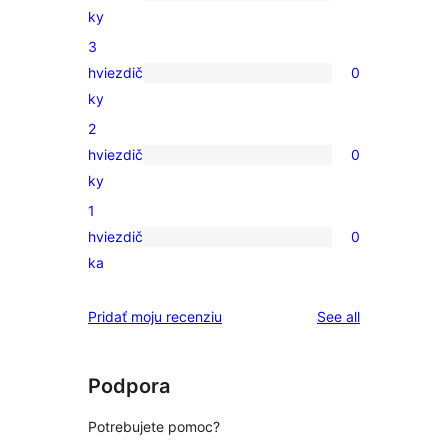
0
ky
hviezdičkovým
recenzií
3
hodnotením
s
hviezdič
0
4-
0
ky
hviezdičkovým
recenzií
2
hodnotením
s
hviezdič
0
3-
0
ky
hviezdičkovým
recenzií
1
hodnotením
s
hviezdič
0
2-
0
ka
hviezdičkovým
recenzií
hodnotením
s
reviews
Pridať moju recenziu
See all
1-
hviezdičkovým
hodnotením
Podpora
Potrebujete pomoc?