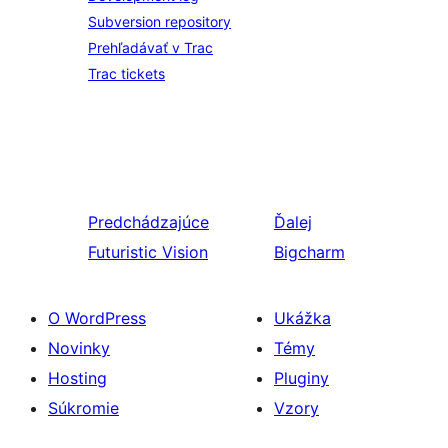
Subversion repository
Prehľadávať v Trac
Trac tickets
Predchádzajúce
Ďalej
Futuristic Vision
Bigcharm
O WordPress
Ukážka
Novinky
Témy
Hosting
Pluginy
Súkromie
Vzory