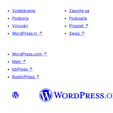
Vzdelávanie
Zapojte sa
Podpora
Podujatia
Vývojári
Prispieť
↗
WordPress.tv
↗
Swag
↗
WordPress.com
↗
Matt
↗
bbPress
↗
BuddyPress
↗