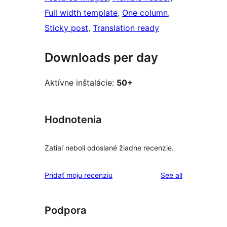
Full width template
, 
One column
, 
Sticky post
, 
Translation ready
Downloads per day
Aktívne inštalácie:
50+
Hodnotenia
Zatiaľ neboli odoslané žiadne recenzie.
reviews
Pridať moju recenziu
See all
Podpora