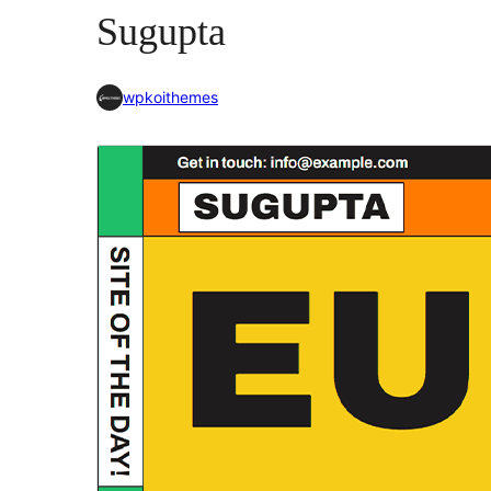
Sugupta
wpkoithemes