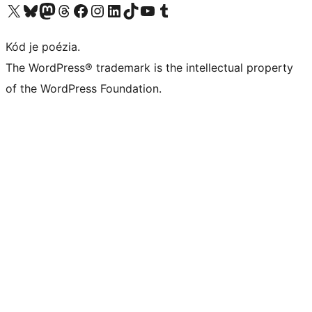
Navštívte náš účet na X (predtým Twitter)
Navštívte náš účet na platforme Bluesky
Navštívte náš účet na Mastodone
Navštívte náš účet na platforme Threads
Navštívte našu stránku na Facebooku
Navštívte náš účet Instagram
Navštívte náš účet LinkedIn
Navštívte náš účet na platforme TikTok
Navštívte náš kanál YouTube
Navštívte náš účet na platforme Tumblr
Kód je poézia.
The WordPress® trademark is the intellectual property
of the WordPress Foundation.