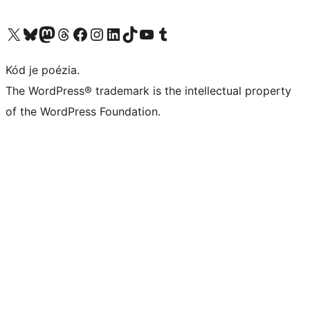
Navštívte náš účet na X (predtým Twitter)
Navštívte náš účet na platforme Bluesky
Navštívte náš účet na Mastodone
Navštívte náš účet na platforme Threads
Navštívte našu stránku na Facebooku
Navštívte náš účet Instagram
Navštívte náš účet LinkedIn
Navštívte náš účet na platforme TikTok
Navštívte náš kanál YouTube
Navštívte náš účet na platforme Tumblr
Kód je poézia.
The WordPress® trademark is the intellectual property
of the WordPress Foundation.