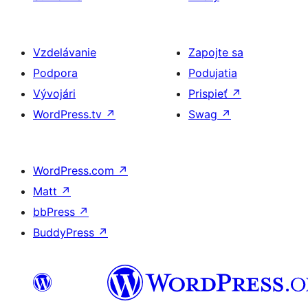
Vzdelávanie
Zapojte sa
Podpora
Podujatia
Vývojári
Prispieť
↗
WordPress.tv
↗
Swag
↗
WordPress.com
↗
Matt
↗
bbPress
↗
BuddyPress
↗