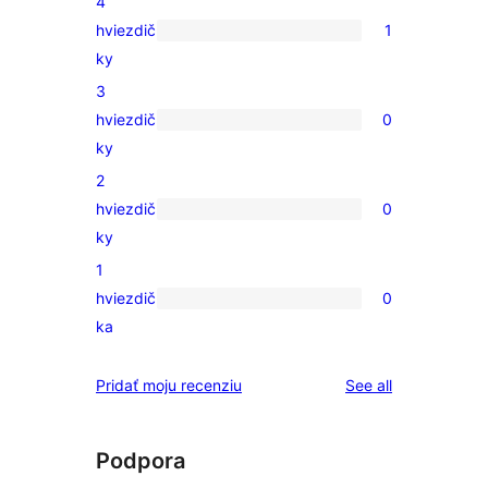
4
s
hviezdič
1
5-
1
ky
hviezdičkovým
recenzia
3
hodnotením
s
hviezdič
0
4-
0
ky
hviezdičkovým
recenzií
2
hodnotením
s
hviezdič
0
3-
0
ky
hviezdičkovým
recenzií
1
hodnotením
s
hviezdič
0
2-
0
ka
hviezdičkovým
recenzií
hodnotením
s
reviews
Pridať moju recenziu
See all
1-
hviezdičkovým
hodnotením
Podpora