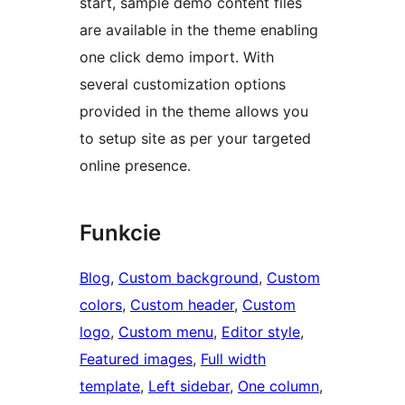
start, sample demo content files
are available in the theme enabling
one click demo import. With
several customization options
provided in the theme allows you
to setup site as per your targeted
online presence.
Funkcie
Blog
, 
Custom background
, 
Custom
colors
, 
Custom header
, 
Custom
logo
, 
Custom menu
, 
Editor style
, 
Featured images
, 
Full width
template
, 
Left sidebar
, 
One column
, 