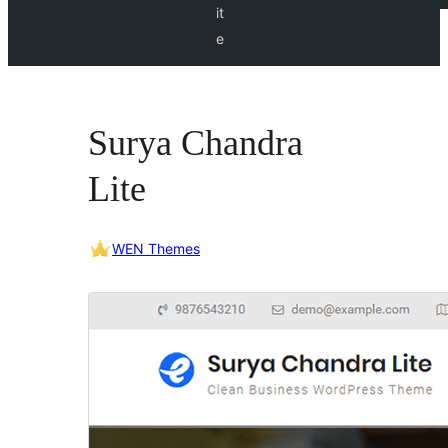
it
e
Surya Chandra
Lite
WEN Themes