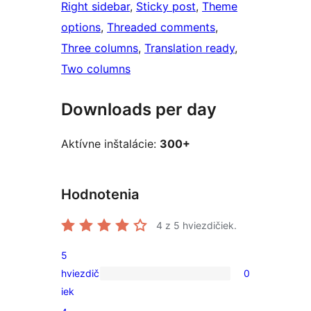
Right sidebar
, 
Sticky post
, 
Theme
options
, 
Threaded comments
, 
Three columns
, 
Translation ready
, 
Two columns
Downloads per day
Aktívne inštalácie:
300+
Hodnotenia
4
z 5 hviezdičiek.
5
hviezdič
0
0
iek
recenzií