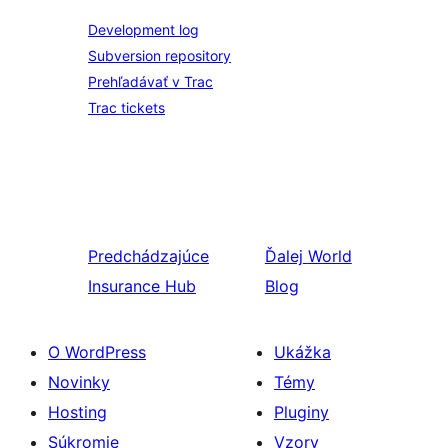
Development log
Subversion repository
Prehľadávať v Trac
Trac tickets
Predchádzajúce
Ďalej
World
Insurance Hub
Blog
O WordPress
Ukážka
Novinky
Témy
Hosting
Pluginy
Súkromie
Vzory